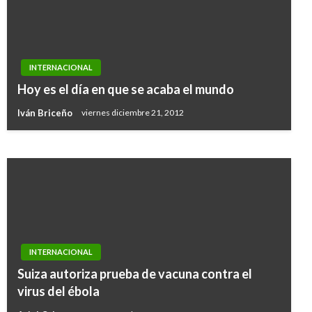
INTERNACIONAL
Puigdemont niega que busca asilo en Bélgica y
INTERNACIONAL
acepta como un reto elecciones del 21 de
Hoy es el día en que se acaba el mundo
diciembre
Iván Briceño
viernes diciembre 21, 2012
Ariel Cabrera
martes octubre 31, 2017
INTERNACIONAL
Suiza autoriza prueba de vacuna contra el
virus del ébola