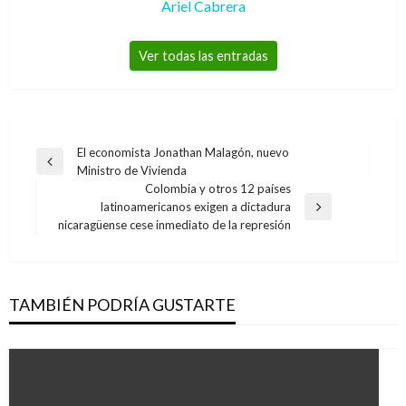
Ariel Cabrera
Ver todas las entradas
Navegación
El economista Jonathan Malagón, nuevo
Entrada
Ministro de Vivienda
de
anterior
Colombia y otros 12 países
entradas
latinoamericanos exigen a dictadura
Entrada
nicaragüense cese inmediato de la represión
siguiente
TAMBIÉN PODRÍA GUSTARTE