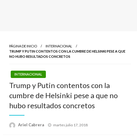
PÁGINA DE INICIO
INTERNACIONAL
TRUMP Y PUTIN CONTENTOS CON LA CUMBRE DE HELSINKI PESE A QUE
NO HUBO RESULTADOS CONCRETOS
INTERNACIONAL
Trump y Putin contentos con la
cumbre de Helsinki pese a que no
hubo resultados concretos
Publicado
Ariel Cabrera
martes julio 17, 2018
el