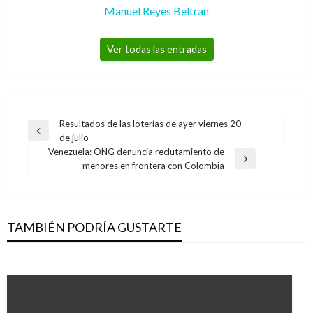
Manuel Reyes Beltran
Ver todas las entradas
Navegación
Resultados de las loterías de ayer viernes 20
Entrada
de julio
de
anterior
Venezuela: ONG denuncia reclutamiento de
entradas
Entrada
menores en frontera con Colombia
siguiente
JUDICIAL
Pánico en Pasto por poderoso carro-bomba;
por fortuna fue desactivado oportunamente
TAMBIÉN PODRÍA GUSTARTE
Ariel Cabrera
martes febrero 2, 2010