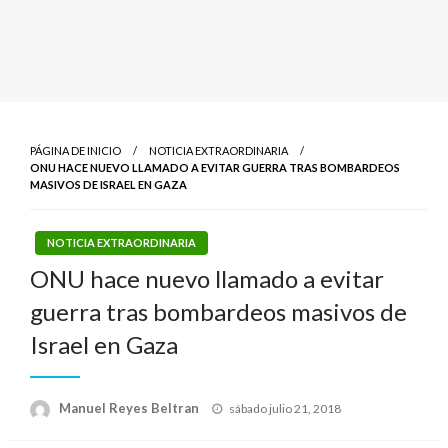
PÁGINA DE INICIO
NOTICIA EXTRAORDINARIA
ONU HACE NUEVO LLAMADO A EVITAR GUERRA TRAS BOMBARDEOS
MASIVOS DE ISRAEL EN GAZA
NOTICIA EXTRAORDINARIA
ONU hace nuevo llamado a evitar
guerra tras bombardeos masivos de
Israel en Gaza
Publicado
Manuel Reyes Beltran
sábado julio 21, 2018
el