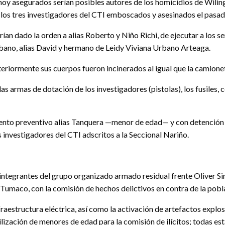
 hoy asegurados serían posibles autores de los homicidios de Wi
os tres investigadores del CTI emboscados y asesinados el pasado
an dado la orden a alias Roberto y Niño Richi, de ejecutar a los se
bano, alias David y hermano de Leidy Viviana Urbano Arteaga.
riormente sus cuerpos fueron incinerados al igual que la camioneta
 armas de dotación de los investigadores (pistolas), los fusiles, c
iento preventivo alias Tanquera —menor de edad— y con detención 
investigadores del CTI adscritos a la Seccional Nariño.
ntegrantes del grupo organizado armado residual frente Oliver Si
 Tumaco, con la comisión de hechos delictivos en contra de la poblac
fraestructura eléctrica, así como la activación de artefactos expl
tilización de menores de edad para la comisión de ilícitos; todas e