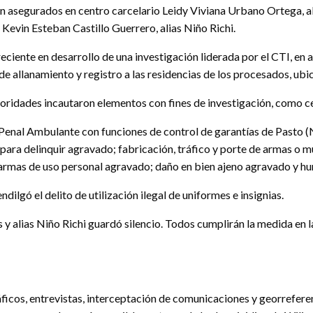
n asegurados en centro carcelario Leidy Viviana Urbano Ortega, ali
 Kevin Esteban Castillo Guerrero, alias Niño Richi.
eciente en desarrollo de una investigación liderada por el CTI, en a
s de allanamiento y registro a las residencias de los procesados, u
toridades incautaron elementos con fines de investigación, como ce
Penal Ambulante con funciones de control de garantías de Pasto (Na
a delinquir agravado; fabricación, tráfico y porte de armas o mun
armas de uso personal agravado; daño en bien ajeno agravado y hur
dilgó el delito de utilización ilegal de uniformes e insignias.
 alias Niño Richi guardó silencio. Todos cumplirán la medida en la 
icos, entrevistas, interceptación de comunicaciones y georreferenc