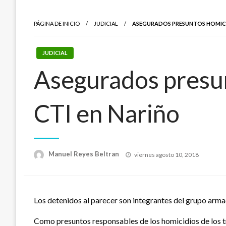
PÁGINA DE INICIO
JUDICIAL
ASEGURADOS PRESUNTOS HOMICID
JUDICIAL
Asegurados presun
CTI en Nariño
Publicado
Manuel Reyes Beltran
viernes agosto 10, 2018
el
Los detenidos al parecer son integrantes del grupo arma
Como presuntos responsables de los homicidios de los tr