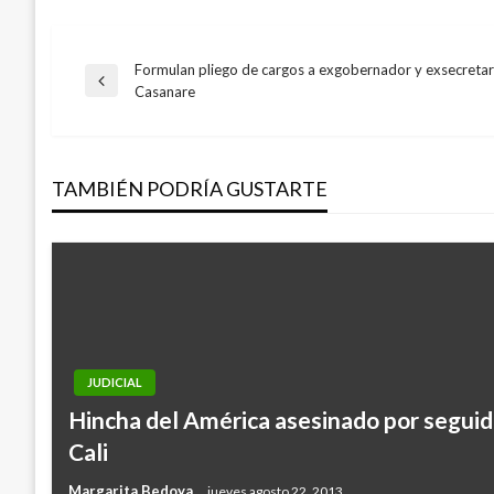
Formulan pliego de cargos a exgobernador y exsecretar
Navegación
Entrada
Casanare
anterior
de
TAMBIÉN PODRÍA GUSTARTE
entradas
JUDICIAL
Hincha del América asesinado por seguid
Cali
Margarita Bedoya
jueves agosto 22, 2013