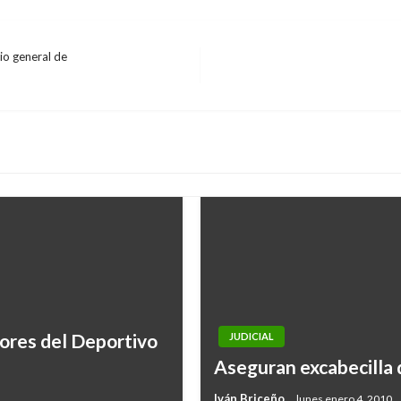
io general de
ores del Deportivo
JUDICIAL
Aseguran excabecilla 
Iván Briceño
lunes enero 4, 2010