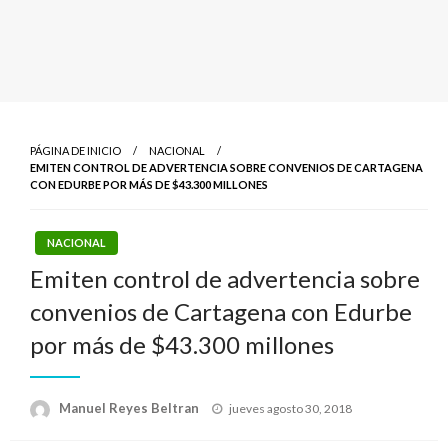
PÁGINA DE INICIO
NACIONAL
EMITEN CONTROL DE ADVERTENCIA SOBRE CONVENIOS DE CARTAGENA
CON EDURBE POR MÁS DE $43.300 MILLONES
NACIONAL
Emiten control de advertencia sobre
convenios de Cartagena con Edurbe
por más de $43.300 millones
Publicado
Manuel Reyes Beltran
jueves agosto 30, 2018
el