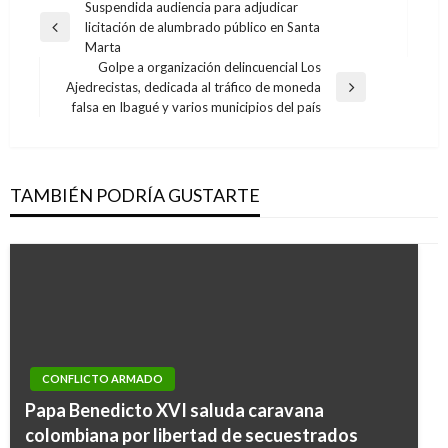
Navegación
Suspendida audiencia para adjudicar
licitación de alumbrado público en Santa
de
Entrada
Marta
anterior
entradas
Golpe a organización delincuencial Los
Ajedrecistas, dedicada al tráfico de moneda
Entrada
falsa en Ibagué y varios municipios del país
siguiente
TAMBIÉN PODRÍA GUSTARTE
CONFLICTO ARMADO
Papa Benedicto XVI saluda caravana
colombiana por libertad de secuestrados