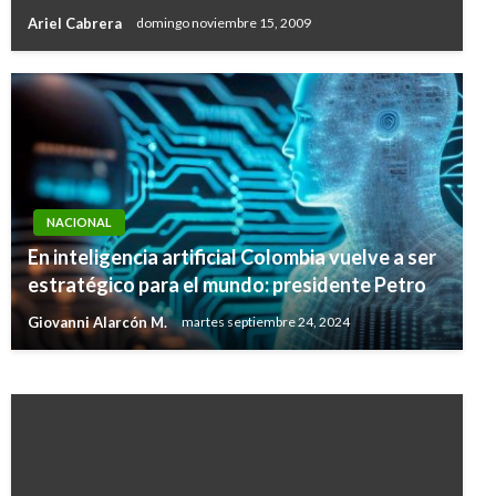
Ariel Cabrera
domingo noviembre 15, 2009
NACIONAL
NACIONAL
Hay que revisar el proyecto de ley de
En inteligencia artificial Colombia vuelve a ser
pequeñas causas para evitar una
estratégico para el mundo: presidente Petro
excarcelación masiva: Fiscal
Giovanni Alarcón M.
martes septiembre 24, 2024
Giovanni Alarcón M.
martes agosto 9, 2016