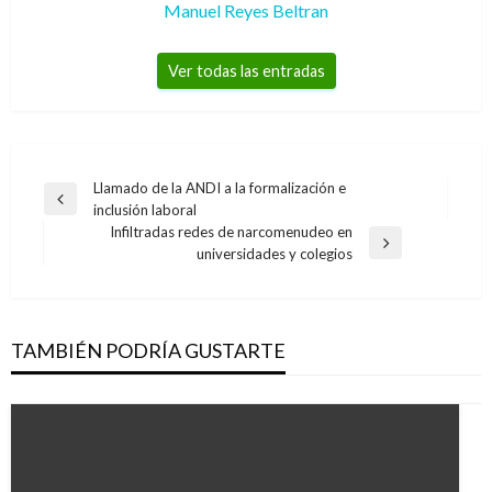
Manuel Reyes Beltran
Ver todas las entradas
Navegación
Llamado de la ANDI a la formalización e
Entrada
inclusión laboral
de
anterior
Infiltradas redes de narcomenudeo en
entradas
Entrada
universidades y colegios
siguiente
TAMBIÉN PODRÍA GUSTARTE