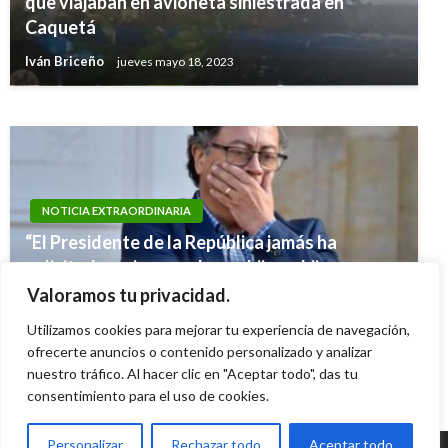
que viajaban en avioneta siniestrada en
cédula de ciudadanía, pero no podrán votar en
Caquetá
el Plebiscito
Iván Briceño
jueves mayo 18, 2023
Ariel Cabrera
viernes septiembre 9, 2016
NOTICIA EXTRAORDINARIA
“El Presidente de la República jamás ha
solicitado a ninguno de sus hijos e hijas que
delincan»: Petro sobre declaraciones de su hijo
Valoramos tu privacidad.
Nicolás
Utilizamos cookies para mejorar tu experiencia de navegación,
Iván Briceño
ofrecerte anuncios o contenido personalizado y analizar
jueves agosto 3, 2023
nuestro tráfico. Al hacer clic en "Aceptar todo", das tu
consentimiento para el uso de cookies.
Personalizar
Rechazar todo
Aceptar todo