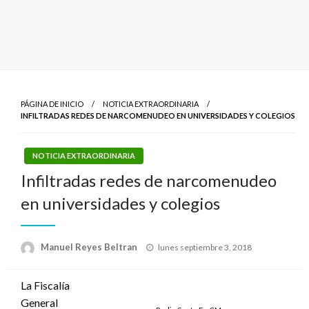
PÁGINA DE INICIO
NOTICIA EXTRAORDINARIA
INFILTRADAS REDES DE NARCOMENUDEO EN UNIVERSIDADES Y COLEGIOS
NOTICIA EXTRAORDINARIA
Infiltradas redes de narcomenudeo
en universidades y colegios
Publicado
Manuel Reyes Beltran
lunes septiembre 3, 2018
el
La Fiscalía
General