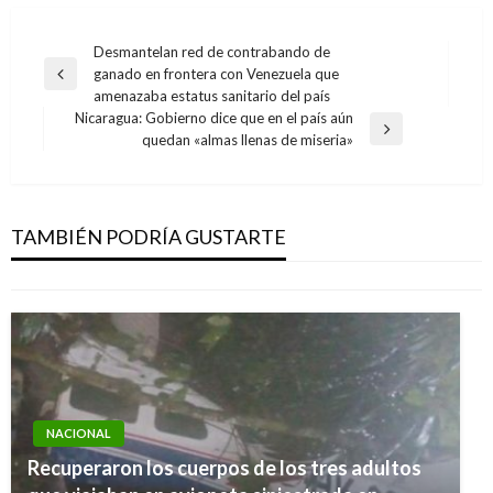
Navegación
Desmantelan red de contrabando de
ganado en frontera con Venezuela que
de
Entrada
amenazaba estatus sanitario del país
anterior
entradas
Nicaragua: Gobierno dice que en el país aún
Entrada
quedan «almas llenas de miseria»
siguiente
NOTICIA EXTRAORDINARIA
Estas son las 15 rutas turísticas para viajar
seguro en Navidad y fin de año
TAMBIÉN PODRÍA GUSTARTE
Ariel Cabrera
viernes diciembre 22, 2017
NACIONAL
NOTICIA EXTRAORDINARIA
Recuperaron los cuerpos de los tres adultos
Cabecillas de las Farc reciben en La Habana