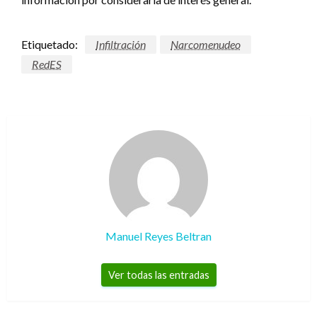
Etiquetado:
Infiltración
Narcomenudeo
RedES
Manuel Reyes Beltran
Ver todas las entradas