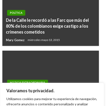
POLÍTICA
De la Calle le recordó a las Farc que más del
80% de los colombianos exige castigo a los
crímenes cometidos
Mary Gomez
miércoles mayo 13, 2015
NOTICIA EXTRAORDINARIA
Datacrédito a padres que no pagan cuotas
Valoramos tu privacidad.
alimentarias a sus hijos
Utilizamos cookies para mejorar tu experiencia de navegación,
Ariel Cabrera
ofrecerte anuncios o contenido personalizado y analizar
jueves noviembre 19, 2009