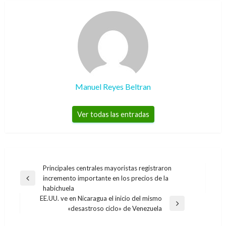
Manuel Reyes Beltran
Ver todas las entradas
Navegación
Principales centrales mayoristas registraron
incremento importante en los precios de la
de
Entrada
habichuela
anterior
entradas
EE.UU. ve en Nicaragua el inicio del mismo
Entrada
«desastroso ciclo» de Venezuela
siguiente