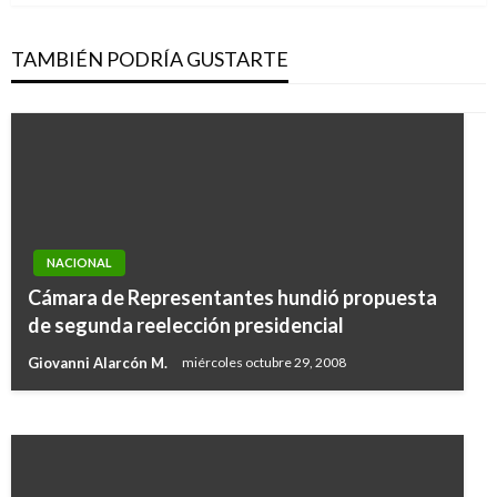
TAMBIÉN PODRÍA GUSTARTE
POLÍTICA
NACIONAL
Posesionado Director de la Agencia
Cámara de Representantes hundió propuesta
Presidencial de Cooperación Internacional de
de segunda reelección presidencial
Colombia
Giovanni Alarcón M.
miércoles octubre 29, 2008
Giovanni Alarcón M.
jueves febrero 16, 2017