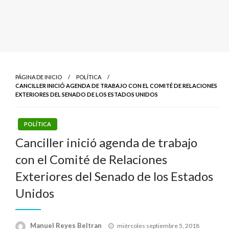
PÁGINA DE INICIO
POLÍTICA
CANCILLER INICIÓ AGENDA DE TRABAJO CON EL COMITÉ DE RELACIONES
EXTERIORES DEL SENADO DE LOS ESTADOS UNIDOS
POLÍTICA
Canciller inició agenda de trabajo
con el Comité de Relaciones
Exteriores del Senado de los Estados
Unidos
Publicado
Manuel Reyes Beltran
miércoles septiembre 5, 2018