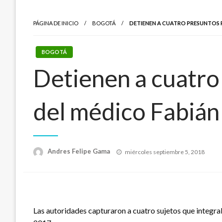
PÁGINA DE INICIO
BOGOTÁ
DETIENEN A CUATRO PRESUNTOS 
BOGOTÁ
Detienen a cuatro
del médico Fabián
Publicado
Andres Felipe Gama
miércoles septiembre 5, 2018
el
Las autoridades capturaron a cuatro sujetos que integra