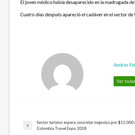
El joven médico había desaparecido en la madrugada del 
Cuatro días después apareció el cadáver en el sector de 
Andres Fe
Ver todas
Sector turismo espera concretar negocios por $15.000 
Navegación
Entrada
Colombia Travel Expo 2018
BOGOTÁ
anterior