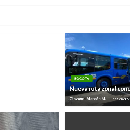
ial para la
BOGOTÁ
Nueva ruta zonal cone
Giovanni Alarcón M.
lunes enero 