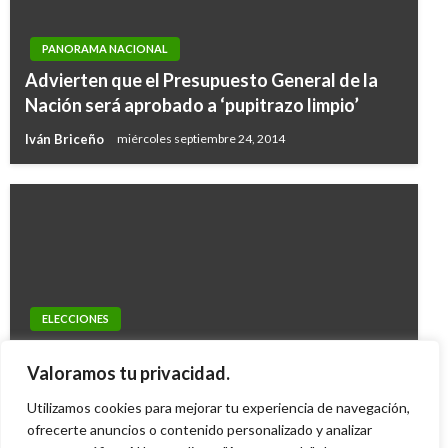
PANORAMA NACIONAL
Advierten que el Presupuesto General de la
Nación será aprobado a ‘pupitrazo limpio’
Iván Briceño
miércoles septiembre 24, 2014
ELECCIONES
PANORAMA NACIONAL
Ángela Robledo encabeza lista de la Alianza
Iván Cepeda pide a Fiscalía investigar
Valoramos tu privacidad.
Verde a la Cámara por Bogotá
presunta corrupción en las Fuerzas Militares
Utilizamos cookies para mejorar tu experiencia de navegación,
Iván Briceño
martes diciembre 10, 2013
ofrecerte anuncios o contenido personalizado y analizar
Iván Briceño
jueves enero 11, 2018