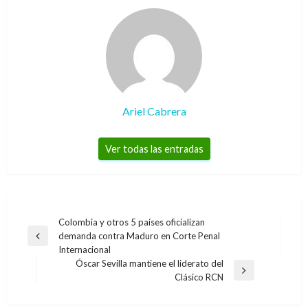
Ariel Cabrera
Ver todas las entradas
Navegación
Colombia y otros 5 países oficializan
demanda contra Maduro en Corte Penal
de
Entrada
Internacional
anterior
entradas
Óscar Sevilla mantiene el liderato del
Entrada
Clásico RCN
siguiente