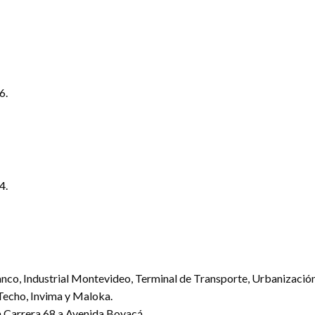
6.
4.
anco, Industrial Montevideo, Terminal de Transporte, Urbanización
 Techo, Invima y Maloka.
da Carrera 68 a Avenida Boyacá.