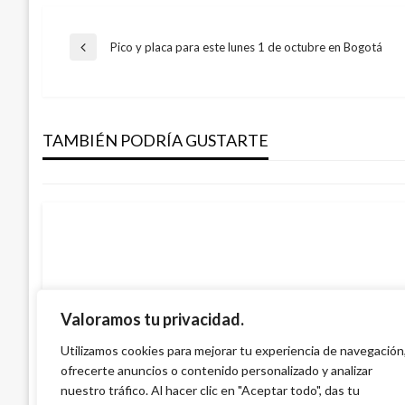
Navegación
Pico y placa para este lunes 1 de octubre en Bogotá
Entrada
anterior
CORTES DE AGUA
de
Cortes de agua para este miércoles 7 y j
noviembre en Bogotá
TAMBIÉN PODRÍA GUSTARTE
entradas
Ariel Cabrera
miércoles noviembre 7, 2018
Valoramos tu privacidad.
CORTES DE AGUA
Cortes de agua para este viernes 31 de e
Utilizamos cookies para mejorar tu experiencia de navegación
febrero en Bogotá
ofrecerte anuncios o contenido personalizado y analizar
nuestro tráfico. Al hacer clic en "Aceptar todo", das tu