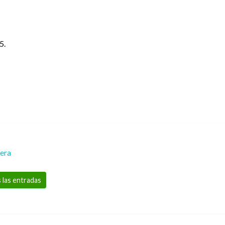
5.
rera
 las entradas