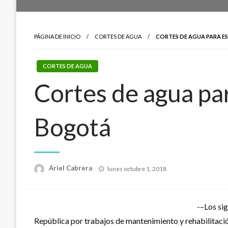
PÁGINA DE INICIO
CORTES DE AGUA
CORTES DE AGUA PARA ES
CORTES DE AGUA
Cortes de agua par
Bogotá
Publicado
Ariel Cabrera
lunes octubre 1, 2018
el
-–Los sig
República por trabajos de mantenimiento y rehabilitació