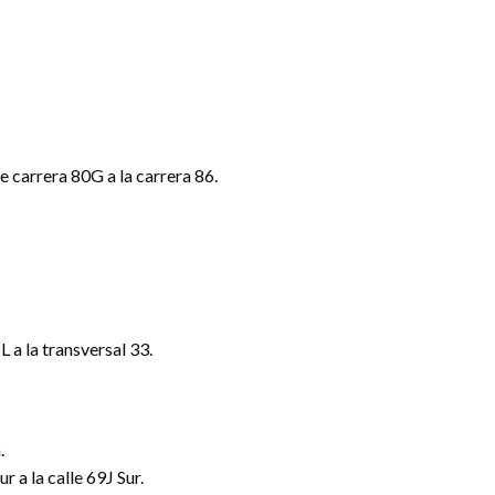
re carrera 80G a la carrera 86.
L a la transversal 33.
.
r a la calle 69J Sur.