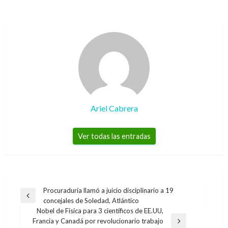
Ariel Cabrera
Ver todas las entradas
Navegación
Procuraduría llamó a juicio disciplinario a 19
Entrada
concejales de Soledad, Atlántico
de
anterior
Nobel de Física para 3 científicos de EE.UU,
entradas
Francia y Canadá por revolucionario trabajo
Entrada