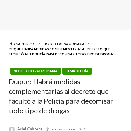
PÁGINA DE INICIO
NOTICIA EXTRAORDINARIA
DUQUE: HABRÁ MEDIDAS COMPLEMENTARIAS AL DECRETO QUE
FACULTÓ A LA POLICÍA PARA DECOMISAR TODO TIPO DE DROGAS
NOTICIA EXTRAORDINARIA
TEMA DEL DÍA
Duque: Habrá medidas
complementarias al decreto que
facultó a la Policía para decomisar
todo tipo de drogas
Publicado
Ariel Cabrera
martes octubre 2, 2018