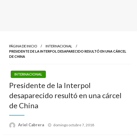
PÁGINA DE INICIO
INTERNACIONAL
PRESIDENTE DE LA INTERPOL DESAPARECIDO RESULTÓ EN UNA CÁRCEL
DE CHINA
INTERNACIONAL
Presidente de la Interpol
desaparecido resultó en una cárcel
de China
Publicado
Ariel Cabrera
domingo octubre 7, 2018
el