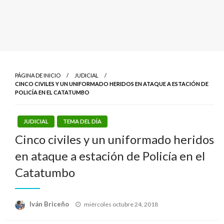
PÁGINA DE INICIO
JUDICIAL
CINCO CIVILES Y UN UNIFORMADO HERIDOS EN ATAQUE A ESTACIÓN DE
POLICÍA EN EL CATATUMBO
JUDICIAL
TEMA DEL DÍA
Cinco civiles y un uniformado heridos
en ataque a estación de Policía en el
Catatumbo
Publicado
Iván Briceño
miércoles octubre 24, 2018
el