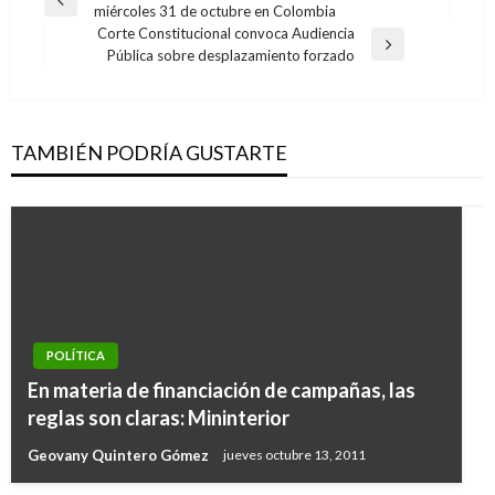
Entrada
miércoles 31 de octubre en Colombia
de
anterior
Corte Constitucional convoca Audiencia
entradas
Entrada
Pública sobre desplazamiento forzado
siguiente
TAMBIÉN PODRÍA GUSTARTE
POLÍTICA
Cerrada etapa de acuerdos de la Consulta
POLÍTICA
Previa de la Jurisdicción Especial para la Paz
En materia de financiación de campañas, las
con los Delegados del Espacio Nacional de
reglas son claras: Mininterior
Consulta Previa para Comunidades Negras
Geovany Quintero Gómez
jueves octubre 13, 2011
Giovanni Alarcón M.
viernes julio 14, 2017