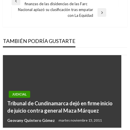
Entrada
finanzas de las disidencias de las Farc
de
anterior
Nacional aplazó su clasificación tras empatar
entradas
Entrada
con La Equidad
siguiente
TAMBIÉN PODRÍA GUSTARTE
JUDICIAL
JUDICIAL
Tribunal de Cundinamarca dejó en firme inicio
Fueron abatidos dos integrantes de «los
de juicio contra general Maza Márquez
pelusos» y otros dos capturados
Geovany Quintero Gómez
martes noviembre 15, 2011
Ariel Cabrera
miércoles junio 5, 2019