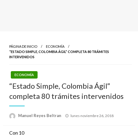
PÁGINA DE INICIO
ECONOMÍA
“ESTADO SIMPLE, COLOMBIA ÁGIL” COMPLETA 80 TRÁMITES
INTERVENIDOS
ECONOMÍA
“Estado Simple, Colombia Ágil”
completa 80 trámites intervenidos
Publicado
Manuel Reyes Beltran
lunes noviembre 26, 2018
el
Con 10