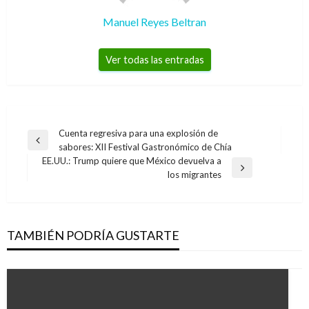
Manuel Reyes Beltran
Ver todas las entradas
Navegación
Cuenta regresiva para una explosión de
Entrada
sabores: XII Festival Gastronómico de Chía
de
anterior
EE.UU.: Trump quiere que México devuelva a
entradas
Entrada
los migrantes
siguiente
TAMBIÉN PODRÍA GUSTARTE