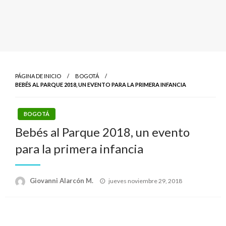
PÁGINA DE INICIO
BOGOTÁ
BEBÉS AL PARQUE 2018, UN EVENTO PARA LA PRIMERA INFANCIA
BOGOTÁ
Bebés al Parque 2018, un evento
para la primera infancia
Publicado
Giovanni Alarcón M.
jueves noviembre 29, 2018
el