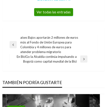
Ver todas las entradas
Navegación
aíses Bajos aportarán 2 millones de euros
más al Fondo de Unión Europea para
de
Entrada
Colombia y 4 millones de euros para
entradas
anterior
atender problema migratorio
En BiciGo la Alcaldía continúa impulsando a
Entrada
Bogotá como capital mundial de la Bici
siguiente
TAMBIÉN PODRÍA GUSTARTE