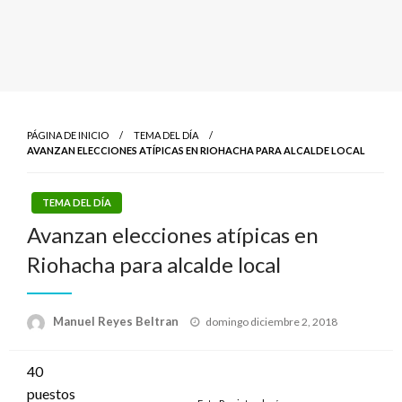
PÁGINA DE INICIO
TEMA DEL DÍA
AVANZAN ELECCIONES ATÍPICAS EN RIOHACHA PARA ALCALDE LOCAL
TEMA DEL DÍA
Avanzan elecciones atípicas en
Riohacha para alcalde local
Publicado
Manuel Reyes Beltran
domingo diciembre 2, 2018
el
40
puestos