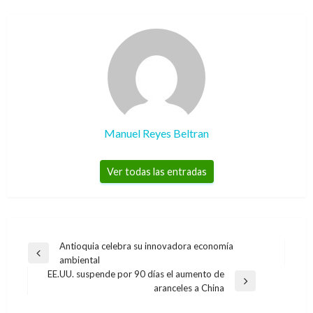
Manuel Reyes Beltran
Ver todas las entradas
Navegación
Antioquia celebra su innovadora economía
Entrada
ambiental
de
anterior
EE.UU. suspende por 90 días el aumento de
entradas
NOTICIA EXTRAORDINARIA
Entrada
aranceles a China
siguiente
Enjuician a políticos y contratistas corruptos