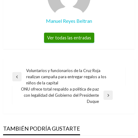
Manuel Reyes Beltran
Ver todas las entradas
Navegación
Voluntarios y funcionarios de la Cruz Roja
realizan campaña para entregar regalos a los
de
Entrada
niños de la capital
anterior
entradas
ONU ofrece total respaldo a política de paz
con legalidad del Gobierno del Presidente
Entrada
Duque
siguiente
TAMBIÉN PODRÍA GUSTARTE