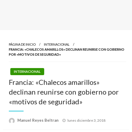
PÁGINA DE INICIO
INTERNACIONAL
FRANCIA: «CHALECOS AMARILLOS» DECLINAN REUNIRSE CON GOBIERNO
POR «MOTIVOS DE SEGURIDAD»
INTERNACIONAL
Francia: «Chalecos amarillos»
declinan reunirse con gobierno por
«motivos de seguridad»
Publicado
Manuel Reyes Beltran
lunes diciembre 3, 2018
el