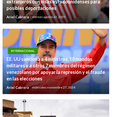
extranjeros con visas estadounidenses para
posibles deportaciones
Ariel Cabrera
viernes agosto 22, 2025
INTERNACIONAL
EE. UU sanciona a 4 ministros, 10 mandos
militares y a otros 7 miembros del régimen
venezolano por apoyar la represión y el fraude
en las elecciones
Ariel Cabrera
miércoles noviembre 27, 2024