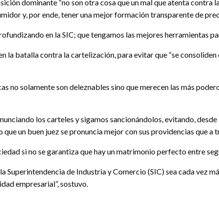
ición dominante “no son otra cosa que un mal que atenta contra l
idor y, por ende, tener una mejor formación transparente de preci
 profundizando en la SIC; que tengamos las mejores herramientas pa
n la batalla contra la cartelización, para evitar que “se consolide
cas no solamente son deleznables sino que merecen las más poderos
nunciando los carteles y sigamos sancionándolos, evitando, desde lu
 que un buen juez se pronuncia mejor con sus providencias que a tra
edad si no se garantiza que hay un matrimonio perfecto entre segu
o la Superintendencia de Industria y Comercio (SIC) sea cada vez 
idad empresarial”, sostuvo.