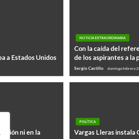
NOTICIA EXTRAORDINARIA
Con la caída del refer
a a Estados Unidos
de los aspirantes a la
Sergio Castillo
domingo febrero 2
POLÍTICA
lición ni en la
Vargas Lleras instala 
,