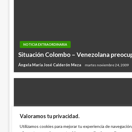
NOTICIA EXTRAORDINARIA
Situación Colombo – Venezolana preocup
Ángela María José Calderón Meza
martes noviembre 24, 2009
Valoramos tu privacidad.
POLÍTICA
MIRA asegura que no participara en la coa
Utilizamos cookies para mejorar tu experiencia de navegación