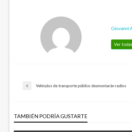
Giovanni 
Ver todas
Navegación
Vehículos de transporte público desmontarán radios
Entrada
anterior
de
TAMBIÉN PODRÍA GUSTARTE
entradas