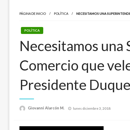
PÁGINA DE INICIO
POLÍTICA
NECESITAMOS UNA SUPERINTENDE
POLÍTICA
Necesitamos una S
Comercio que vele
Presidente Duqu
Publicado
Giovanni Alarcón M.
lunes diciembre 3, 2018
el