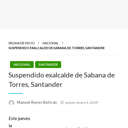
PÁGINA DE INICIO
NACIONAL
SUSPENDIDO EXALCALDE DE SABANA DE TORRES, SANTANDER
NACIONAL
SANTANDER
Suspendido exalcalde de Sabana de
Torres, Santander
Publicado
Manuel Reyes Beltran
jueves enero 3, 2019
el
Este jueves
la