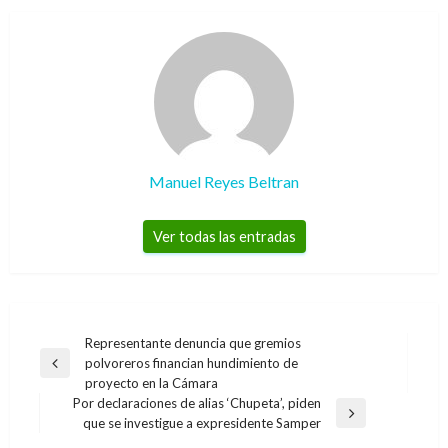
Manuel Reyes Beltran
Ver todas las entradas
Navegación
Representante denuncia que gremios
polvoreros financian hundimiento de
de
Entrada
proyecto en la Cámara
anterior
entradas
Por declaraciones de alias ‘Chupeta’, piden
Entrada
que se investigue a expresidente Samper
siguiente