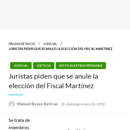
PÁGINA DE INICIO
JUDICIAL
JURISTAS PIDEN QUE SE ANULE LA ELECCIÓN DEL FISCAL MARTÍNEZ
JUDICIAL
JUSTICIA
NOTICIA EXTRAORDINARIA
Juristas piden que se anule la
elección del Fiscal Martínez
Publicado
Manuel Reyes Beltran
domingo enero 13, 2019
el
Se trata de
miembros