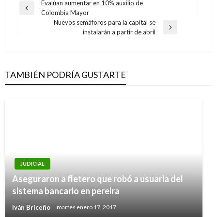
Navegación
Evalúan aumentar en 10% auxilio de
Entrada
Colombia Mayor
de
anterior
Nuevos semáforos para la capital se
entradas
Entrada
instalarán a partir de abril
siguiente
TAMBIÉN PODRÍA GUSTARTE
JUDICIAL
Aseguraron a fletero que robó a usuaria del
sistema bancario en pereira
Iván Briceño
martes enero 17, 2017