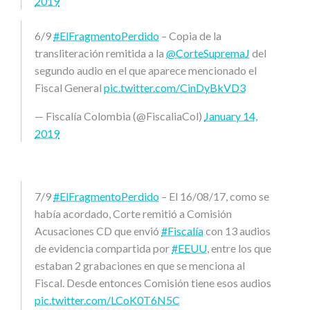
2019
6/9
#ElFragmentoPerdido
– Copia de la
transliteración remitida a la
@CorteSupremaJ
del
segundo audio en el que aparece mencionado el
Fiscal General
pic.twitter.com/CinDyBkVD3
— Fiscalía Colombia (@FiscaliaCol)
January 14,
2019
7/9
#ElFragmentoPerdido
– El 16/08/17, como se
había acordado, Corte remitió a Comisión
Acusaciones CD que envió
#Fiscalía
con 13 audios
de evidencia compartida por
#EEUU
, entre los que
estaban 2 grabaciones en que se menciona al
Fiscal. Desde entonces Comisión tiene esos audios
pic.twitter.com/LCoK0T6N5C