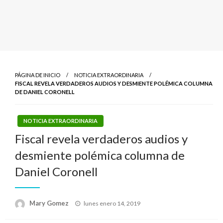
PÁGINA DE INICIO
NOTICIA EXTRAORDINARIA
FISCAL REVELA VERDADEROS AUDIOS Y DESMIENTE POLÉMICA COLUMNA
DE DANIEL CORONELL
NOTICIA EXTRAORDINARIA
Fiscal revela verdaderos audios y
desmiente polémica columna de
Daniel Coronell
Publicado
Mary Gomez
lunes enero 14, 2019
el