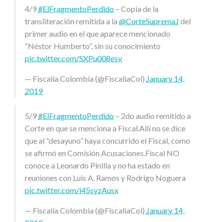
4/9
#ElFragmentoPerdido
– Copia de la
transliteración remitida a la
@CorteSupremaJ
del
primer audio en el que aparece mencionado
“Néstor Humberto”, sin su conocimiento
pic.twitter.com/SXPu008esv
— Fiscalía Colombia (@FiscaliaCol)
January 14,
2019
5/9
#ElFragmentoPerdido
– 2do audio remitido a
Corte en que se menciona a Fiscal.Allí no se dice
que al “desayuno” haya concurrido el Fiscal, como
se afirmó en Comisión Acusaciones.Fiscal NO
conoce a Leonardo Pinilla y no ha estado en
reuniones con Luis A. Ramos y Rodrigo Noguera
pic.twitter.com/i45syzAusx
— Fiscalía Colombia (@FiscaliaCol)
January 14,