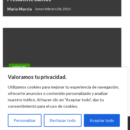
del Ejército Mario Montoya
Mario Murcia
lunes febrero 28, 2011
Ariel Cabrera
jueves abril 25, 2019
JUDICIAL
Excomisionado de Paz declarará el 1 de
Valoramos tu privacidad.
febrero contra Carlos Alonso Lucio
Utilizamos cookies para mejorar tu experiencia de navegación,
Geovany Quintero Gómez
ofrecerte anuncios o contenido personalizado y analizar
jueves enero 26, 2012
nuestro tráfico. Al hacer clic en "Aceptar todo", das tu
consentimiento para el uso de cookies.
Personalizar
Rechazar todo
Aceptar todo
© Radio Santa Fe 1070 am