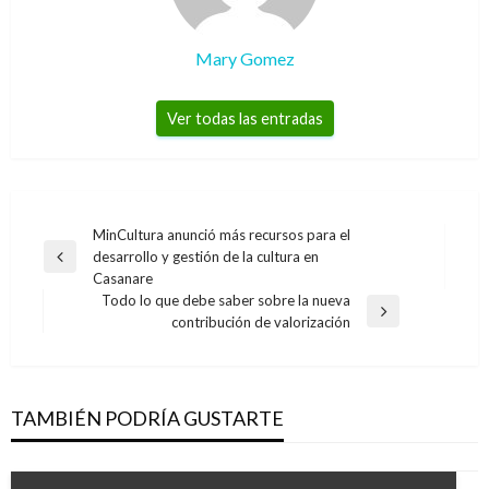
Mary Gomez
Ver todas las entradas
Navegación
MinCultura anunció más recursos para el
desarrollo y gestión de la cultura en
de
Entrada
Casanare
anterior
entradas
Todo lo que debe saber sobre la nueva
Entrada
contribución de valorización
siguiente
TAMBIÉN PODRÍA GUSTARTE