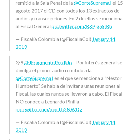
remitió a la Sala Penal de la
@CorteSupremaJ
el 15
agosto 2017 el CD con todos los 13 extractos de
audios y transcripciones. En 2 de ellos se menciona
al Fiscal General
pic.twitter.com/RXPjgaSIRb
— Fiscalía Colombia (@FiscaliaCol)
January 14,
2019
3/9
#ElFragmentoPerdido
– Por interés general se
divulga el primer audio remitido a la
@CorteSupremaJ
en el que se menciona a “Néstor
Humberto”. Se habla de invitar a unas reuniones al
Fiscal, las cuales nunca se llevaron a cabo. El Fiscal
NO conoce a Leonardo Pinilla
pic.twitter.com/mncLh2NWDv
— Fiscalía Colombia (@FiscaliaCol)
January 14,
2019