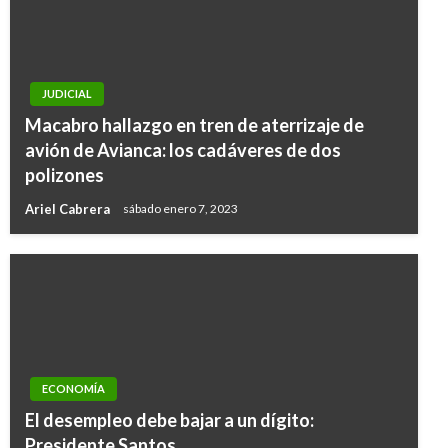
JUDICIAL
Macabro hallazgo en tren de aterrizaje de
avión de Avianca: los cadáveres de dos
polizones
Ariel Cabrera
sábado enero 7, 2023
ECONOMÍA
NOTICIA EXTRAORDINARIA
El desempleo debe bajar a un dígito:
JEP confirma sometimiento del excomandante
Presidente Santos