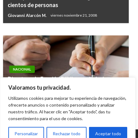
Próximo «Taller Construyendo País» desde
cientos de personas
Fresno, Tolima
Giovanni Alarcón M.
viernes noviembre 21, 2008
Mary Gomez
martes enero 15, 2019
NACIONAL
Directora de Función Pública explicó a La
Agenda alcances de la Ley de Garantías, que
Valoramos tu privacidad.
entró en vigencia
Utilizamos cookies para mejorar tu experiencia de navegación,
Diana Becerra
ofrecerte anuncios o contenido personalizado y analizar
sábado noviembre 22, 2025
nuestro tráfico. Al hacer clic en "Aceptar todo", das tu
consentimiento para el uso de cookies.
Personalizar
Rechazar todo
Aceptar todo