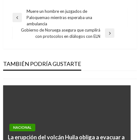
Navegación
Muere un hombre en juzgados de
Paloquemao mientras esperaba una
de
Entrada
ambulancia
anterior
entradas
Gobierno de Noruega asegura que cumplirá
Entrada
con protocolos en diálogos con ELN
siguiente
NACIONAL
Madres comunitarias le piden al Estado
cumplir con pagos de seguridad social
TAMBIÉN PODRÍA GUSTARTE
Manuel Reyes Beltran
martes enero 24, 2017
NACIONAL
NACIONAL
La erupción del volcán Huila obliga a evacuar a