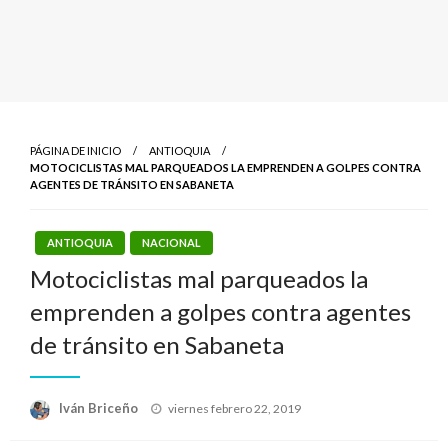
PÁGINA DE INICIO
ANTIOQUIA
MOTOCICLISTAS MAL PARQUEADOS LA EMPRENDEN A GOLPES CONTRA
AGENTES DE TRÁNSITO EN SABANETA
ANTIOQUIA
NACIONAL
Motociclistas mal parqueados la
emprenden a golpes contra agentes
de tránsito en Sabaneta
Publicado
Iván Briceño
viernes febrero 22, 2019
el