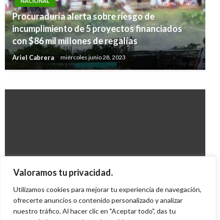
NACIONAL
Procuraduría alerta sobre riesgo de
NACIONAL
incumplimiento de 5 proyectos financiados
En 20 años Colombia aumentó en un 15% sus
con $86 mil millones de regalías
emisiones de CO2 equivalentes
Ariel Cabrera
miércoles junio 28, 2023
Giovanni Alarcón M.
viernes noviembre 4, 2016
NACIONAL
Valoramos tu privacidad.
Se aplaza debate entre Noemí y Arias
Utilizamos cookies para mejorar tu experiencia de navegación,
Iván Briceño
ofrecerte anuncios o contenido personalizado y analizar
lunes marzo 1, 2010
nuestro tráfico. Al hacer clic en "Aceptar todo", das tu