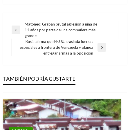
Navegación
Matoneo: Graban brutal agresión a niña de
11 años por parte de una compañera más
de
Entrada
grande
anterior
entradas
Rusia afirma que EE.UU. traslada fuerzas
especiales a frontera de Venezuela y planea
Entrada
NACIONAL
entregar armas a la oposición
siguiente
Con construcción de 11 puentes, avanza
autopista de Cuarta Generación Girardot –
Ibagué – Cajamarca
TAMBIÉN PODRÍA GUSTARTE
Giovanni Alarcón M.
martes junio 27, 2017