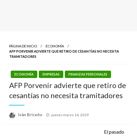
PÁGINA DE INICIO
ECONOMÍA
AFP PORVENIR ADVIERTE QUE RETIRO DE CESANTÍAS NO NECESITA
TRAMITADORES
ECONOMÍA
EMPRESAS
FINANZAS PERSONALES
AFP Porvenir advierte que retiro de
cesantías no necesita tramitadores
Publicado
Iván Briceño
jueves marzo 14, 2019
el
El pasado