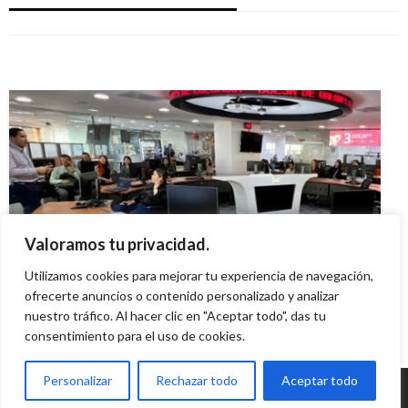
el Black Friday
Ariel Cabrera
viernes julio 19, 2019
Uber abrirá centro de atención en Colombia
Iván Briceño
martes noviembre 17, 2020
Iván Briceño
jueves mayo 23, 2019
ECONOMÍA
Valoramos tu privacidad.
Indicadores Económicos
Utilizamos cookies para mejorar tu experiencia de navegación,
Ariel Cabrera
ofrecerte anuncios o contenido personalizado y analizar
viernes mayo 24, 2024
nuestro tráfico. Al hacer clic en "Aceptar todo", das tu
consentimiento para el uso de cookies.
Personalizar
Rechazar todo
Aceptar todo
© Radio Santa Fe 1070 am