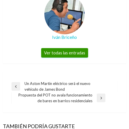
Iván Briceño
Ver todas las entradas
Navegación
Un Aston Martin eléctrico será el nuevo
Entrada
vehículo de James Bond
de
anterior
Propuesta del POT no avala funcionamiento
entradas
ECONOMÍA
Entrada
de bares en barrios residenciales
siguiente
Eliminación y simplificación de trámites
ECONOMÍA
permitió ahorrar más de $24 mil millones:
Colombianos se preparan para el Día sin IVA y
Duque
TAMBIÉN PODRÍA GUSTARTE
ECONOMÍA