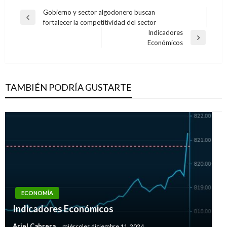
Navegación
Gobierno y sector algodonero buscan
Entrada
fortalecer la competitividad del sector
de
anterior
Indicadores
entradas
Entrada
Económicos
siguiente
TAMBIÉN PODRÍA GUSTARTE
ECONOMÍA
Indicadores Económicos
Ariel Cabrera
miércoles diciembre 11, 2024