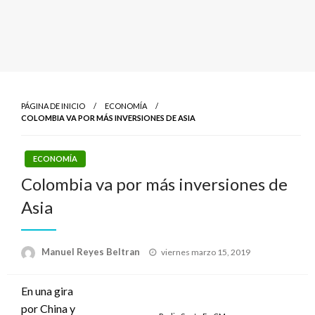
PÁGINA DE INICIO
ECONOMÍA
COLOMBIA VA POR MÁS INVERSIONES DE ASIA
ECONOMÍA
Colombia va por más inversiones de
Asia
Publicado
Manuel Reyes Beltran
viernes marzo 15, 2019
el
En una gira
por China y