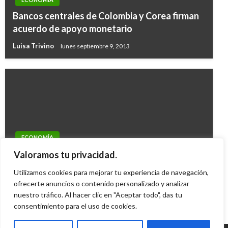
Bancos centrales de Colombia y Corea firman
acuerdo de apoyo monetario
Luisa Trivino
lunes septiembre 9, 2013
ECONOMÍA
Ecuador eliminó la salvaguardia cambiaria a
Valoramos tu privacidad.
Colombia
Utilizamos cookies para mejorar tu experiencia de navegación,
Giovanni Alarcón M.
ofrecerte anuncios o contenido personalizado y analizar
miércoles febrero 4, 2015
nuestro tráfico. Al hacer clic en "Aceptar todo", das tu
consentimiento para el uso de cookies.