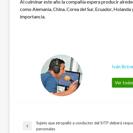
Al culminar este año la compañía espera producir alreded
como Alemania, China, Corea del Sur, Ecuador, Holanda 
importancia.
Iván Bric
Ver todas
Sujeto que atropelló a conductor del SITP deberá respo
Navegación
Entrada
personales