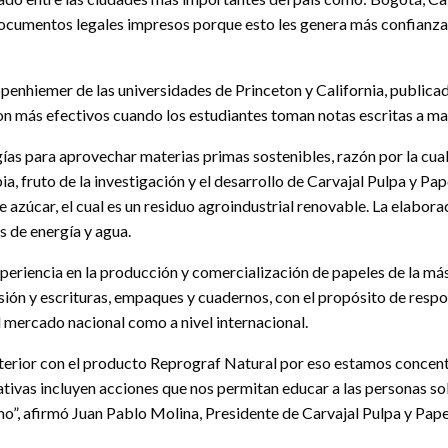
documentos legales impresos porque esto les genera más confianza;
ppenhiemer de las universidades de Princeton y California, publica
on más efectivos cuando los estudiantes toman notas escritas a ma
gías para aprovechar materias primas sostenibles, razón por la cual
fruto de la investigación y el desarrollo de Carvajal Pulpa y Papel
zúcar, el cual es un residuo agroindustrial renovable. La elaborac
 de energía y agua.
xperiencia en la producción y comercialización de papeles de la má
ón y escrituras, empaques y cuadernos, con el propósito de respon
l mercado nacional como a nivel internacional.
erior con el producto Reprograf Natural por eso estamos concent
iativas incluyen acciones que nos permitan educar a las personas s
ismo”, afirmó Juan Pablo Molina, Presidente de Carvajal Pulpa y Pape