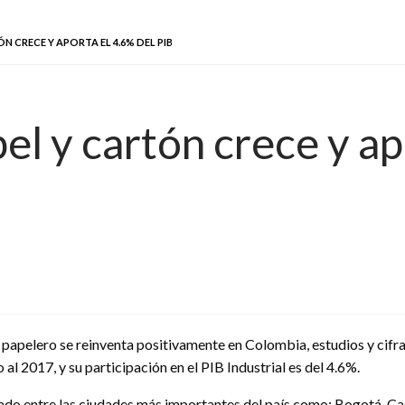
N CRECE Y APORTA EL 4.6% DEL PIB
pel y cartón crece y ap
r papelero se reinventa positivamente en Colombia, estudios y ci
l 2017, y su participación en el PIB Industrial es del 4.6%.
zado entre las ciudades más importantes del país como: Bogotá, Ca