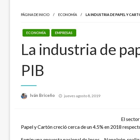
PÁGINA DE INICIO
ECONOMÍA
LA INDUSTRIA DE PAPEL Y CARTÓ
ECONOMÍA
EMPRESAS
La industria de pa
PIB
Publicado
Iván Briceño
jueves agosto 8, 2019
el
El secto
Papel y Cartón creció cerca de un 4.5% en 2018 respecto a
Según una encuesta nacional de Ipsos – Napoleón, reali