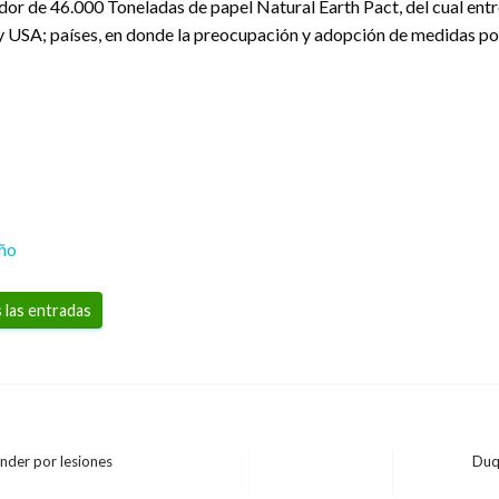
or de 46.000 Toneladas de papel Natural Earth Pact, del cual entr
y USA; países, en donde la preocupación y adopción de medidas por
eño
 las entradas
nder por lesiones
Duqu
Entrada