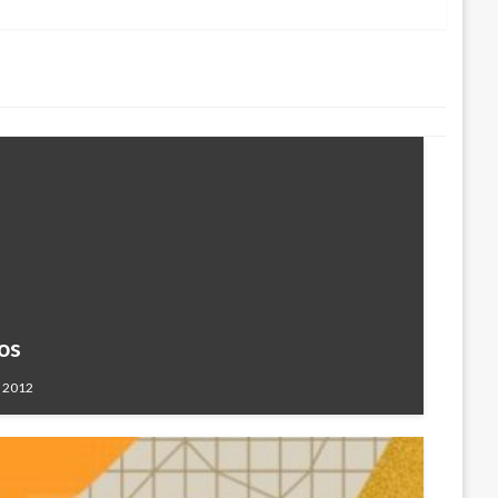
os
, 2012