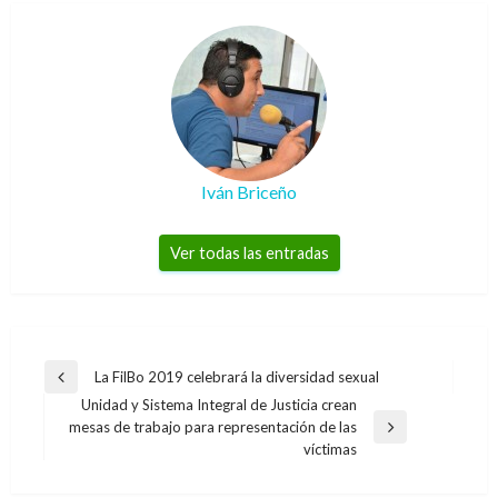
Iván Briceño
Ver todas las entradas
Navegación
La FilBo 2019 celebrará la diversidad sexual
Entrada
de
Unidad y Sistema Integral de Justicia crean
anterior
mesas de trabajo para representación de las
entradas
Entrada
víctimas
siguiente