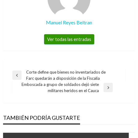
Manuel Reyes Beltran
Ver todas las entradas
Navegación
Corte define que bienes no inventariados de
Entrada
Farc quedarán a disposición de la Fiscalía
de
anterior
Emboscada a grupo de soldados dejó siete
entradas
Entrada
militares heridos en el Cauca
siguiente
TAMBIÉN PODRÍA GUSTARTE