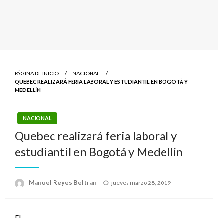
PÁGINA DE INICIO
NACIONAL
QUEBEC REALIZARÁ FERIA LABORAL Y ESTUDIANTIL EN BOGOTÁ Y
MEDELLÍN
NACIONAL
Quebec realizará feria laboral y
estudiantil en Bogotá y Medellín
Publicado
Manuel Reyes Beltran
jueves marzo 28, 2019
el
El