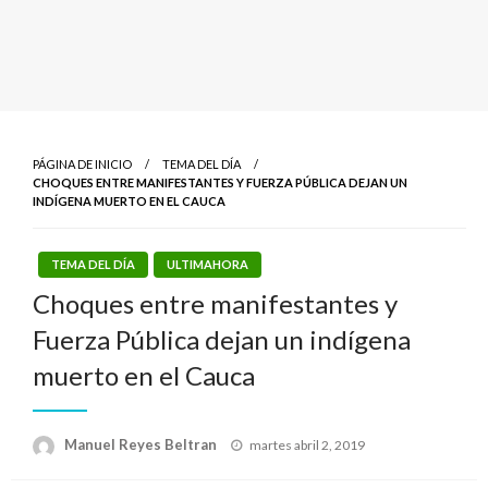
PÁGINA DE INICIO
TEMA DEL DÍA
CHOQUES ENTRE MANIFESTANTES Y FUERZA PÚBLICA DEJAN UN
INDÍGENA MUERTO EN EL CAUCA
TEMA DEL DÍA
ULTIMAHORA
Choques entre manifestantes y
Fuerza Pública dejan un indígena
muerto en el Cauca
Publicado
Manuel Reyes Beltran
martes abril 2, 2019
el