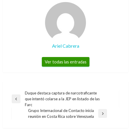
Ariel Cabrera
Ver todas las entradas
Navegación
Duque destaca captura de narcotraficante
que intentó colarse a la JEP en listado de las
de
Entrada
Farc
anterior
entradas
Grupo Internacional de Contacto inicia
Entrada
reunión en Costa Rica sobre Venezuela
siguiente
ECONOMÍA