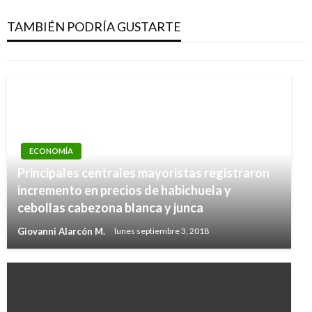
Doce propósitos para ser un mejor líder en el
2017
TAMBIÉN PODRÍA GUSTARTE
Manuel Reyes Beltran
lunes enero 2, 2017
ECONOMÍA
Principales centrales mayoristas registraron
incremento en precios de habichuela y
cebollas cabezona blanca y junca
Giovanni Alarcón M.
lunes septiembre 3, 2018