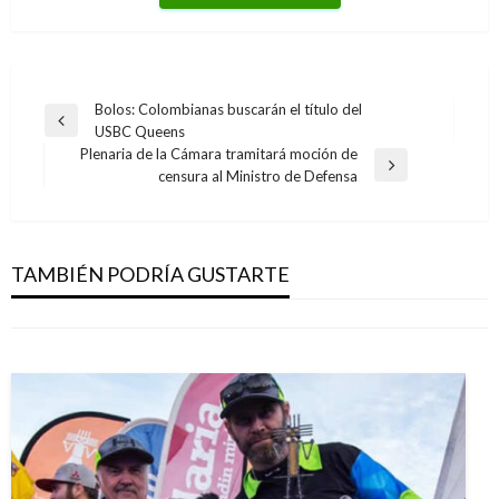
Navegación
Bolos: Colombianas buscarán el título del
Entrada
USBC Queens
de
anterior
Plenaria de la Cámara tramitará moción de
entradas
Entrada
censura al Ministro de Defensa
siguiente
DEPORTES
DEPORTES
Eliminatorias: Pekerman reconoció que Chile y
Héctor Quiñonez es nuevo defensa de
Paraguay será rivales dificiles
TAMBIÉN PODRÍA GUSTARTE
Millonarios
Iván Briceño
sábado octubre 5, 2013
Manuel Reyes Beltran
miércoles diciembre 23, 2015