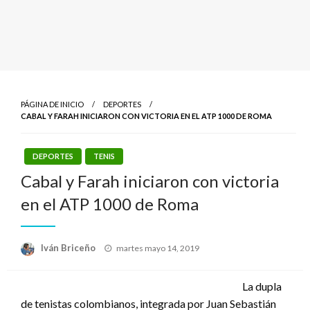
PÁGINA DE INICIO
DEPORTES
CABAL Y FARAH INICIARON CON VICTORIA EN EL ATP 1000 DE ROMA
DEPORTES
TENIS
Cabal y Farah iniciaron con victoria
en el ATP 1000 de Roma
Publicado
Iván Briceño
martes mayo 14, 2019
el
La dupla
de tenistas colombianos, integrada por Juan Sebastián