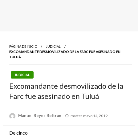
PÁGINA DE INICIO
JUDICIAL
EXCOMANDANTE DESMOVILIZADO DE LA FARC FUE ASESINADO EN
TULUÁ
JUDICIAL
Excomandante desmovilizado de la
Farc fue asesinado en Tuluá
Publicado
Manuel Reyes Beltran
martes mayo 14, 2019
el
De cinco