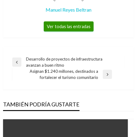
Manuel Reyes Beltran
Ver todas las entradas
Navegación
Desarrollo de proyectos de infraestructura
Entrada
avanzan a buen ritmo
de
anterior
Asignan $1.240 millones, destinados a
entradas
Entrada
fortalecer el turismo comunitario
siguiente
TAMBIÉN PODRÍA GUSTARTE