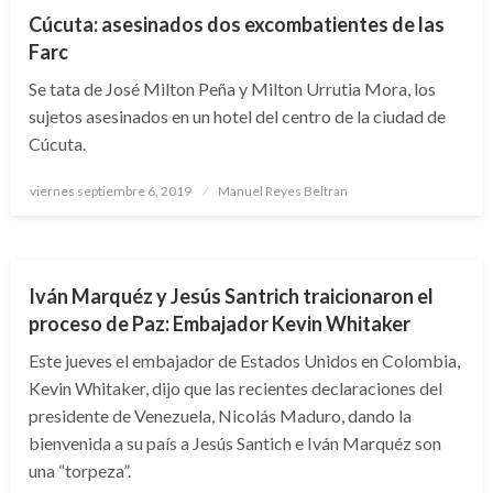
Cúcuta: asesinados dos excombatientes de las
Farc
Se tata de José Milton Peña y Milton Urrutia Mora, los
sujetos asesinados en un hotel del centro de la ciudad de
Cúcuta.
Publicado
viernes septiembre 6, 2019
Manuel Reyes Beltran
el
TEMA DEL DÍA
ULTIMAHORA
Iván Marquéz y Jesús Santrich traicionaron el
proceso de Paz: Embajador Kevin Whitaker
Este jueves el embajador de Estados Unidos en Colombia,
Kevin Whitaker, dijo que las recientes declaraciones del
presidente de Venezuela, Nicolás Maduro, dando la
bienvenida a su país a Jesús Santich e Iván Marquéz son
una “torpeza”.