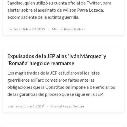
Sandino, quien utilizó su cuenta oficial de Twitter, para
alertar sobre el asesinato de Wilson Parra Lozada,
excombatiente de la extinta guerrilla.
Publicado
martes octubre 29, 2019
Manuel Reyes Beltran
el
NOTICIA EXTRAORDINARIA
Expulsados de la JEP alias ‘Iván Márquez’ y
‘Romaña’ luego de rearmarse
Los magistrados de la JEP estudiaron si los jefes
guerrilleros exFarc cometieron faltas ante las
obligaciones que la Constitución impone a beneficiarios
de las garantías del proceso que se sigue en la JEP.
Publicado
viernes octubre 4, 2019
Manuel Reyes Beltran
el
NOTICIA EXTRAORDINARIA