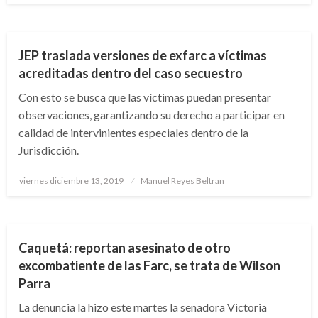
JUDICIAL
JEP traslada versiones de exfarc a víctimas
acreditadas dentro del caso secuestro
Con esto se busca que las víctimas puedan presentar
observaciones, garantizando su derecho a participar en
calidad de intervinientes especiales dentro de la
Jurisdicción.
Publicado
viernes diciembre 13, 2019
Manuel Reyes Beltran
el
NOTICIA EXTRAORDINARIA
Caquetá: reportan asesinato de otro
excombatiente de las Farc, se trata de Wilson
Parra
La denuncia la hizo este martes la senadora Victoria