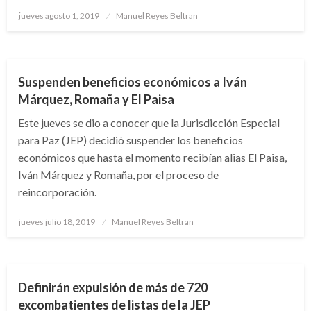
Publicado
jueves agosto 1, 2019
Manuel Reyes Beltran
el
JUDICIAL
TEMA DEL DÍA
ULTIMAHORA
Suspenden beneficios económicos a Iván
Márquez, Romaña y El Paisa
Este jueves se dio a conocer que la Jurisdicción Especial
para Paz (JEP) decidió suspender los beneficios
económicos que hasta el momento recibían alias El Paisa,
Iván Márquez y Romaña, por el proceso de
reincorporación.
Publicado
jueves julio 18, 2019
Manuel Reyes Beltran
el
NOTICIA EXTRAORDINARIA
Definirán expulsión de más de 720
excombatientes de listas de la JEP