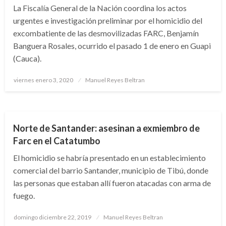
La Fiscalía General de la Nación coordina los actos
urgentes e investigación preliminar por el homicidio del
excombatiente de las desmovilizadas FARC, Benjamín
Banguera Rosales, ocurrido el pasado 1 de enero en Guapi
(Cauca).
Publicado
viernes enero 3, 2020
Manuel Reyes Beltran
el
JUDICIAL
NOTICIA EXTRAORDINARIA
Norte de Santander: asesinan a exmiembro de
Farc en el Catatumbo
El homicidio se habría presentado en un establecimiento
comercial del barrio Santander, municipio de Tibú, donde
las personas que estaban allí fueron atacadas con arma de
fuego.
Publicado
domingo diciembre 22, 2019
Manuel Reyes Beltran
el