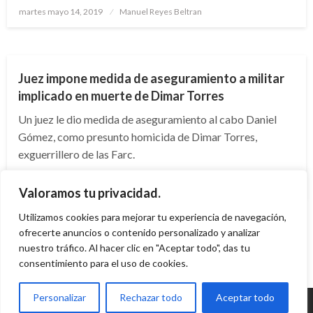
Publicado
martes mayo 14, 2019
Manuel Reyes Beltran
el
JUDICIAL
Juez impone medida de aseguramiento a militar
implicado en muerte de Dimar Torres
Un juez le dio medida de aseguramiento al cabo Daniel
Gómez, como presunto homicida de Dimar Torres,
exguerrillero de las Farc.
Publicado
martes abril 30, 2019
Manuel Reyes Beltran
Valoramos tu privacidad.
el
Utilizamos cookies para mejorar tu experiencia de navegación,
ofrecerte anuncios o contenido personalizado y analizar
nuestro tráfico. Al hacer clic en "Aceptar todo", das tu
consentimiento para el uso de cookies.
Personalizar
Rechazar todo
Aceptar todo
© Radio Santa Fe 1070 am