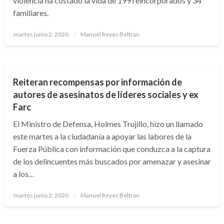
violencia ha costado la vida de 199 reincorporados y 34
familiares.
Publicado
martes junio 2, 2020
Manuel Reyes Beltran
el
NOTICIA EXTRAORDINARIA
Reiteran recompensas por información de
autores de asesinatos de líderes sociales y ex
Farc
El Ministro de Defensa, Holmes Trujillo, hizo un llamado
este martes a la ciudadanía a apoyar las labores de la
Fuerza Pública con información que conduzca a la captura
de los delincuentes más buscados por amenazar y asesinar
a los…
Publicado
martes junio 2, 2020
Manuel Reyes Beltran
el
JUDICIAL