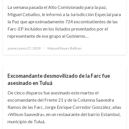
La semana pasada el Alto Comisionado para la paz,
Miguel Ceballos, le informó a la Jurisdicción Especial para
la Paz que aproximadamente 724 excombatientes de las
Farc-EP incluidos en los listados presentados por el
representante de ese grupo al Gobierno…
Publicado
jueves junio 27, 2019
Manuel Reyes Beltran
el
JUDICIAL
Excomandante desmovilizado de la Farc fue
asesinado en Tuluá
De cinco disparos fue asesinado este martes el
excomandante del Frente 21 y de la Columna Saavedra
Ramos de las Farc, Jorge Enrique Corredor González, alias
«Wilson Saavedra», en un restaurante del barrio Estambul,
municipio de Tuluá.