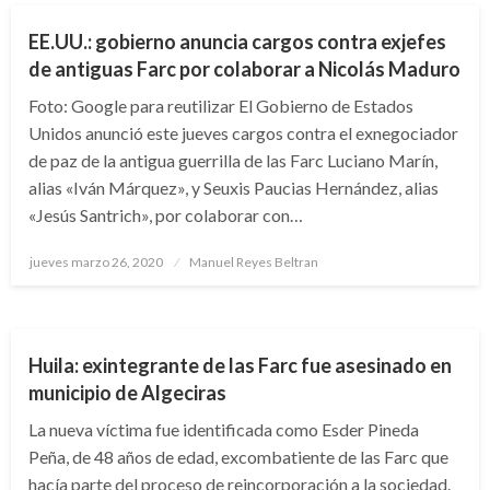
EE.UU.: gobierno anuncia cargos contra exjefes
de antiguas Farc por colaborar a Nicolás Maduro
Foto: Google para reutilizar El Gobierno de Estados
Unidos anunció este jueves cargos contra el exnegociador
de paz de la antigua guerrilla de las Farc Luciano Marín,
alias «Iván Márquez», y Seuxis Paucias Hernández, alias
«Jesús Santrich», por colaborar con…
Publicado
jueves marzo 26, 2020
Manuel Reyes Beltran
el
NOTICIA EXTRAORDINARIA
Huila: exintegrante de las Farc fue asesinado en
municipio de Algeciras
La nueva víctima fue identificada como Esder Pineda
Peña, de 48 años de edad, excombatiente de las Farc que
hacía parte del proceso de reincorporación a la sociedad.