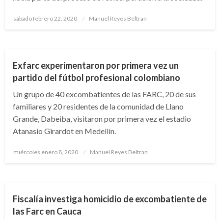
Publicado
sábado febrero 22, 2020
Manuel Reyes Beltran
el
NOTICIA EXTRAORDINARIA
Exfarc experimentaron por primera vez un
partido del fútbol profesional colombiano
Un grupo de 40 excombatientes de las FARC, 20 de sus
familiares y 20 residentes de la comunidad de Llano
Grande, Dabeiba, visitaron por primera vez el estadio
Atanasio Girardot en Medellín.
Publicado
miércoles enero 8, 2020
Manuel Reyes Beltran
el
JUDICIAL
Fiscalía investiga homicidio de excombatiente de
las Farc en Cauca