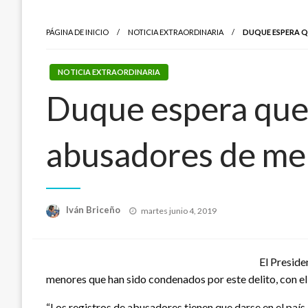
PÁGINA DE INICIO
NOTICIA EXTRAORDINARIA
DUQUE ESPERA Q
NOTICIA EXTRAORDINARIA
Duque espera que e
abusadores de me
Publicado
Iván Briceño
martes junio 4, 2019
el
El Preside
menores que han sido condenados por este delito, con el f
“Los registros de abusadores tienen que darse en el país