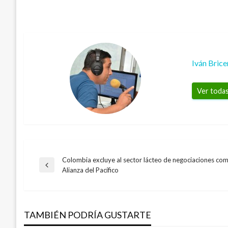
Iván Bric
Ver todas
Colombia excluye al sector lácteo de negociaciones com
Navegación
Entrada
Alianza del Pacífico
anterior
de
TAMBIÉN PODRÍA GUSTARTE
entradas