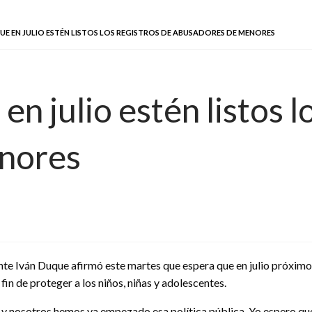
UE EN JULIO ESTÉN LISTOS LOS REGISTROS DE ABUSADORES DE MENORES
n julio estén listos l
nores
nte Iván Duque afirmó este martes que espera que en julio próximo e
in de proteger a los niños, niñas y adolescentes.
, y nosotros hemos ya empezado esa política pública. Yo espero que