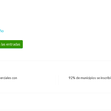
eño
 las entradas
erciales con
92% de municipios se inscrib
Entrada
siguiente