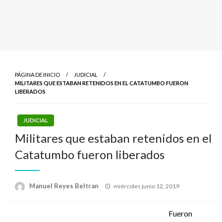
PÁGINA DE INICIO
JUDICIAL
MILITARES QUE ESTABAN RETENIDOS EN EL CATATUMBO FUERON
LIBERADOS
JUDICIAL
Militares que estaban retenidos en el
Catatumbo fueron liberados
Publicado
Manuel Reyes Beltran
miércoles junio 12, 2019
el
Fueron