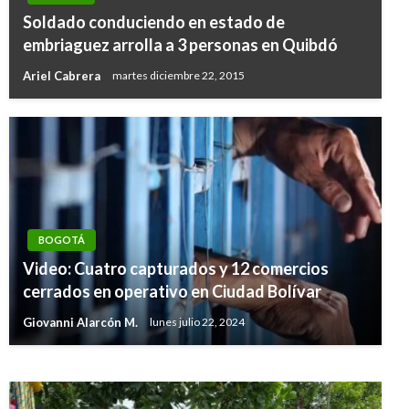
Soldado conduciendo en estado de
embriaguez arrolla a 3 personas en Quibdó
Ariel Cabrera
martes diciembre 22, 2015
JUDICIAL
BOGOTÁ
Por presuntamente acceder y embarazar a su
Video: Cuatro capturados y 12 comercios
hijastra de 13 años, hombre fue enviado a la
cerrados en operativo en Ciudad Bolívar
cárcel
Giovanni Alarcón M.
lunes julio 22, 2024
Manuel Reyes Beltran
viernes junio 29, 2018