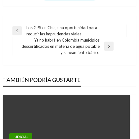
Navegación
Los GPS en Chía, una oportunidad para
Entrada
reducir las imprudencias viales
de
anterior
Ya no habrá en Colombia municipios
entradas
descertificados en materia de agua potable
Entrada
y saneamiento básico
siguiente
TAMBIÉN PODRÍA GUSTARTE
JUDICIAL