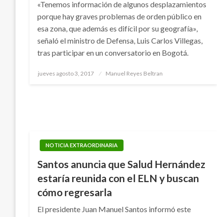
«Tenemos información de algunos desplazamientos
porque hay graves problemas de orden público en
esa zona, que además es difícil por su geografía»,
señaló el ministro de Defensa, Luis Carlos Villegas,
tras participar en un conversatorio en Bogotá.
Publicado
jueves agosto 3, 2017
Manuel Reyes Beltran
el
NOTICIA EXTRAORDINARIA
Santos anuncia que Salud Hernández
estaría reunida con el ELN y buscan
cómo regresarla
El presidente Juan Manuel Santos informó este