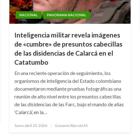
NACIONAL
PANORAMA NACIONAL
Inteligencia militar revela imágenes
de «cumbre» de presuntos cabecillas
de las disidencias de Calarcá en el
Catatumbo
En una reciente operación de seguimiento, los
organismos de inteligencia del Estado colombiano
documentaron mediante pruebas fotográficas una
reunión de alto nivel entre los presuntos cabecillas
de las disidencias de las Farc, bajo el mando de alias
‘Calarcá’, en la…
Publicado
lunes abril 13, 2026
Giovanni Alarcón M.
el
JUDICIAL
NOTICIA EXTRAORDINARIA