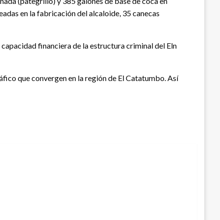
nada (pategrillo) y 385 galones de base de coca en
adas en la fabricación del alcaloide, 35 canecas
apacidad financiera de la estructura criminal del Eln
áfico que convergen en la región de El Catatumbo. Así