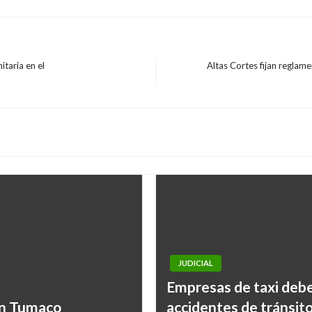
taria en el
Altas Cortes fijan reglam
Entrada
siguiente
JUDICIAL
Empresas de taxi debe
en Tumaco
accidentes de tránsit