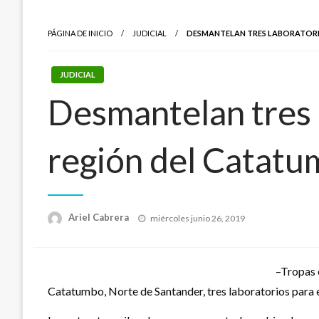
PÁGINA DE INICIO
JUDICIAL
DESMANTELAN TRES LABORATORI
JUDICIAL
Desmantelan tres l
región del Catat
Publicado
Ariel Cabrera
miércoles junio 26, 2019
el
–Tropas o
Catatumbo, Norte de Santander, tres laboratorios para e