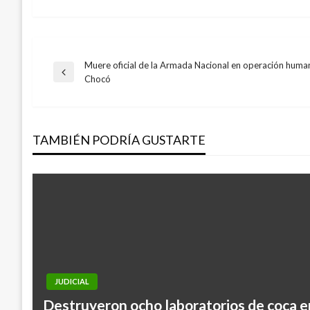
Muere oficial de la Armada Nacional en operación humani
Navegación
Entrada
Chocó
anterior
de
TAMBIÉN PODRÍA GUSTARTE
entradas
JUDICIAL
Destruyeron ocho laboratorios de coca 