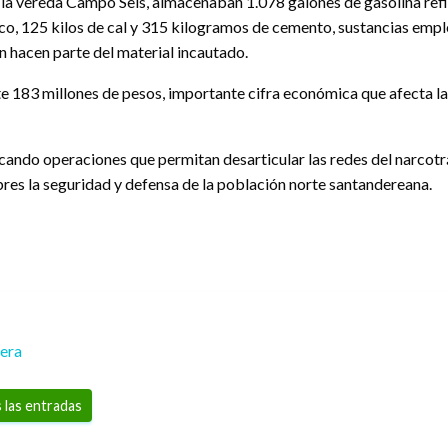
 la vereda Campo Seis, almacenaban 1.078 galones de gasolina refi
, 125 kilos de cal y 315 kilogramos de cemento, sustancias emple
 hacen parte del material incautado.
83 millones de pesos, importante cifra económica que afecta la c
icando operaciones que permitan desarticular las redes del narcotr
es la seguridad y defensa de la población norte santandereana.
rera
 las entradas