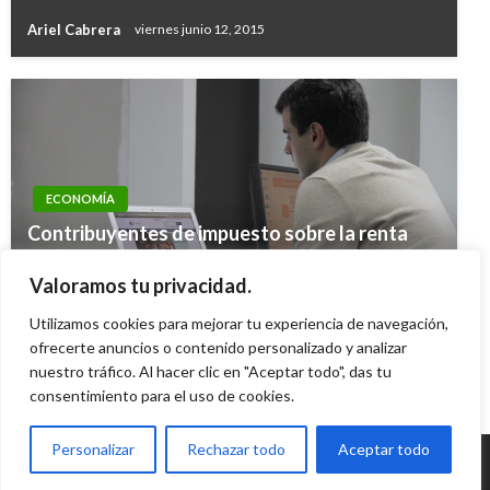
Ariel Cabrera
viernes junio 12, 2015
ECONOMÍA
JUDICIAL
Contribuyentes de impuesto sobre la renta
La Fiscalía identificó a ocho soldados
tendrán deducciones si dan ‘primer empleo’ a
implicados en aberrante caso de niña indígena
Valoramos tu privacidad.
jóvenes entre 18 y 28 años
Embera Chamí
Utilizamos cookies para mejorar tu experiencia de navegación,
Ariel Cabrera
viernes abril 16, 2021
Ariel Cabrera
ofrecerte anuncios o contenido personalizado y analizar
jueves junio 25, 2020
nuestro tráfico. Al hacer clic en "Aceptar todo", das tu
consentimiento para el uso de cookies.
Personalizar
Rechazar todo
Aceptar todo
© Radio Santa Fe 1070 am