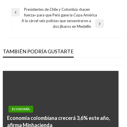
Navegación
Presidentes de Chile y Colombia «hacen
Entrada
fuerza» para que Perú gane la Copa América
de
anterior
A la cárcel seis policías que secuestraron a
entradas
Entrada
dos jíbaros en Medellín
siguiente
NOTICIA EXTRAORDINARIA
El Director de Human Rights Watch no asistirá
a la firma del acuerdo de paz
TAMBIÉN PODRÍA GUSTARTE
Giovanni Alarcón M.
domingo septiembre 25, 2016
ECONOMÍA
Economía colombiana crecerá 3,6% este año,
afirma Minhacienda