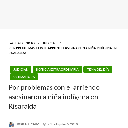
PÁGINA DE INICIO
JUDICIAL
POR PROBLEMAS CON EL ARRIENDO ASESINARON A NIÑA INDÍGENA EN
RISARALDA
JUDICIAL
NOTICIA EXTRAORDINARIA
TEMA DEL DÍA
ULTIMAHORA
Por problemas con el arriendo
asesinaron a niña indígena en
Risaralda
Publicado
Iván Briceño
sábado julio 6, 2019