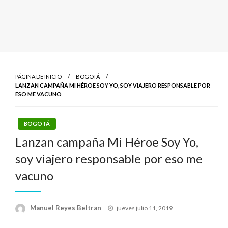
PÁGINA DE INICIO
BOGOTÁ
LANZAN CAMPAÑA MI HÉROE SOY YO, SOY VIAJERO RESPONSABLE POR
ESO ME VACUNO
BOGOTÁ
Lanzan campaña Mi Héroe Soy Yo,
soy viajero responsable por eso me
vacuno
Publicado
Manuel Reyes Beltran
jueves julio 11, 2019
el