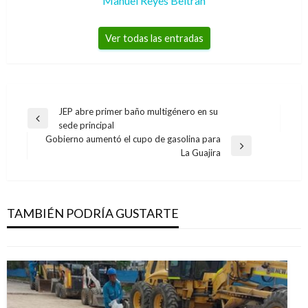
Manuel Reyes Beltran
Ver todas las entradas
Navegación
JEP abre primer baño multigénero en su
Entrada
sede principal
de
anterior
Gobierno aumentó el cupo de gasolina para
entradas
Entrada
La Guajira
siguiente
BOGOTÁ
Bogotá, sede del 45° Salón Nacional de
Artistas
TAMBIÉN PODRÍA GUSTARTE
Iván Briceño
domingo abril 14, 2019