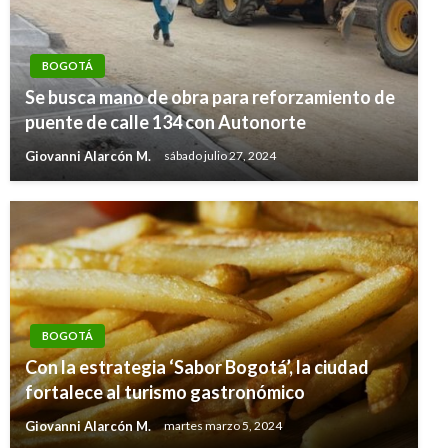
BOGOTÁ
Se busca mano de obra para reforzamiento de
puente de calle 134 con Autonorte
Giovanni Alarcón M.
sábado julio 27, 2024
BOGOTÁ
Con la estrategia ‘Sabor Bogotá’, la ciudad
fortalece al turismo gastronómico
Giovanni Alarcón M.
martes marzo 5, 2024