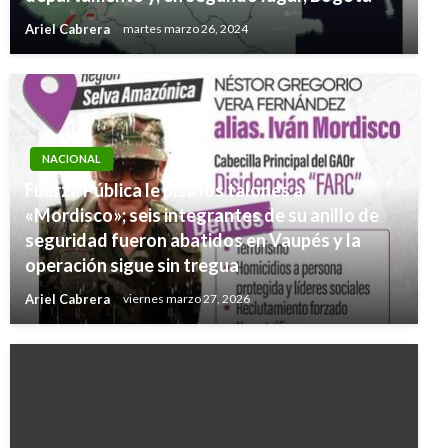
Ariel Cabrera
martes marzo 26, 2024
NACIONAL
Fuerza Pública le pisa los talones a
«Mordisco»; seis integrantes de su anillo de
seguridad fueron abatidos en Vaupés y la
operación sigue sin tregua
Ariel Cabrera
viernes marzo 27, 2026