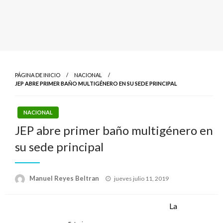
PÁGINA DE INICIO
NACIONAL
JEP ABRE PRIMER BAÑO MULTIGÉNERO EN SU SEDE PRINCIPAL
NACIONAL
JEP abre primer baño multigénero en
su sede principal
Publicado
Manuel Reyes Beltran
jueves julio 11, 2019
el
La