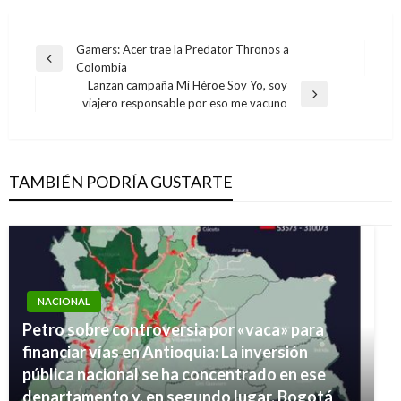
Navegación
Gamers: Acer trae la Predator Thronos a
Entrada
Colombia
de
anterior
Lanzan campaña Mi Héroe Soy Yo, soy
entradas
Entrada
viajero responsable por eso me vacuno
siguiente
TAMBIÉN PODRÍA GUSTARTE
NACIONAL
Petro sobre controversia por «vaca» para
financiar vías en Antioquia: La inversión
pública nacional se ha concentrado en ese
departamento y, en segundo lugar, Bogotá