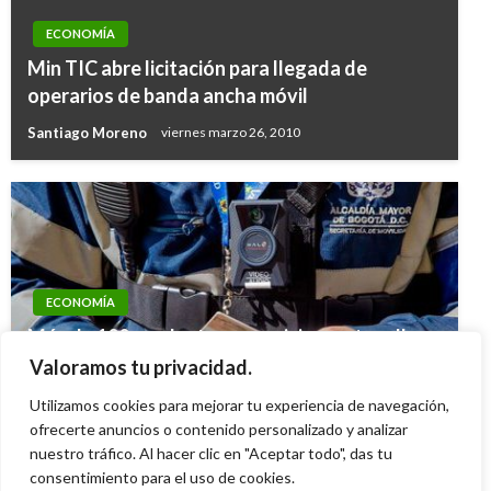
ECONOMÍA
Min TIC abre licitación para llegada de
operarios de banda ancha móvil
Santiago Moreno
viernes marzo 26, 2010
ECONOMÍA
Más de 100 productos y servicios, entre ellas
las multas de tránsito, serán reajustados en
Valoramos tu privacidad.
2024 por debajo de la inflación
Utilizamos cookies para mejorar tu experiencia de navegación,
Ariel Cabrera
ofrecerte anuncios o contenido personalizado y analizar
viernes diciembre 22, 2023
nuestro tráfico. Al hacer clic en "Aceptar todo", das tu
consentimiento para el uso de cookies.