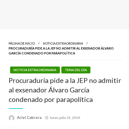
PÁGINA DE INICIO
NOTICIA EXTRAORDINARIA
PROCURADURÍA PIDE A LA JEP NO ADMITIR AL EXSENADOR ÁLVARO
GARCÍA CONDENADO POR PARAPOLÍTICA
NOTICIA EXTRAORDINARIA
TEMA DEL DÍA
Procuraduría pide a la JEP no admitir
al exsenador Álvaro García
condenado por parapolítica
Publicado
Ariel Cabrera
lunes julio 15, 2019
el