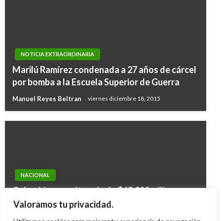
NOTICIA EXTRAORDINARIA
Marilú Ramírez condenada a 27 años de cárcel
por bomba a la Escuela Superior de Guerra
Manuel Reyes Beltran
viernes diciembre 18, 2015
NACIONAL
Colombia necesita más de $65.300 millones
para reparar a las víctimas del conflicto
Valoramos tu privacidad.
armado