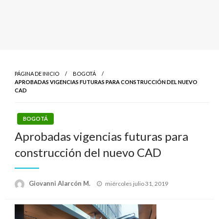
PÁGINA DE INICIO
BOGOTÁ
APROBADAS VIGENCIAS FUTURAS PARA CONSTRUCCIÓN DEL NUEVO
CAD
BOGOTÁ
Aprobadas vigencias futuras para
construcción del nuevo CAD
Publicado
Giovanni Alarcón M.
miércoles julio 31, 2019
el