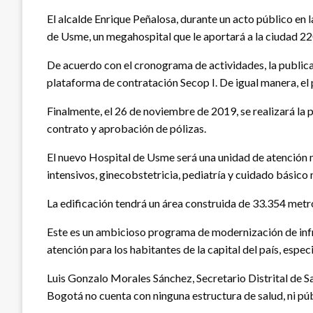
El alcalde Enrique Peñalosa, durante un acto público en l
de Usme, un megahospital que le aportará a la ciudad 220
De acuerdo con el cronograma de actividades, la publica
plataforma de contratación Secop I. De igual manera, el 
Finalmente, el 26 de noviembre de 2019, se realizará la 
contrato y aprobación de pólizas.
El nuevo Hospital de Usme será una unidad de atención m
intensivos, ginecobstetricia, pediatría y cuidado básico 
La edificación tendrá un área construida de 33.354 metro
Este es un ambicioso programa de modernización de infra
atención para los habitantes de la capital del país, espe
Luis Gonzalo Morales Sánchez, Secretario Distrital de S
Bogotá no cuenta con ninguna estructura de salud, ni púb