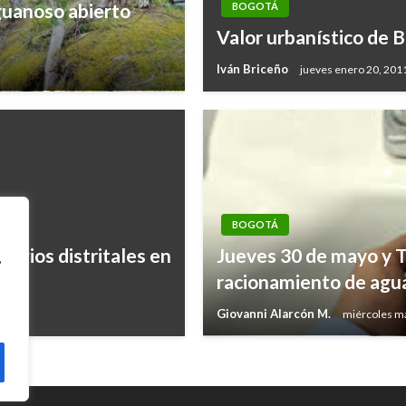
guanoso abierto
BOGOTÁ
Valor urbanístico de 
Iván Briceño
jueves enero 20, 201
BOGOTÁ
egios distritales en
Jueves 30 de mayo y T
,
racionamiento de agu
Giovanni Alarcón M.
miércoles m