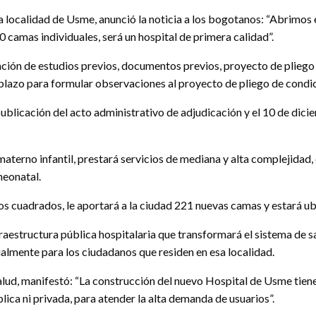
a localidad de Usme, anunció la noticia a los bogotanos: “Abrimos e
 camas individuales, será un hospital de primera calidad”.
ción de estudios previos, documentos previos, proyecto de pliego 
plazo para formular observaciones al proyecto de pliego de condici
publicación del acto administrativo de adjudicación y el 10 de dici
aterno infantil, prestará servicios de mediana y alta complejidad,
neonatal.
s cuadrados, le aportará a la ciudad 221 nuevas camas y estará ubic
estructura pública hospitalaria que transformará el sistema de s
cialmente para los ciudadanos que residen en esa localidad.
alud, manifestó: “La construcción del nuevo Hospital de Usme tien
lica ni privada, para atender la alta demanda de usuarios”.