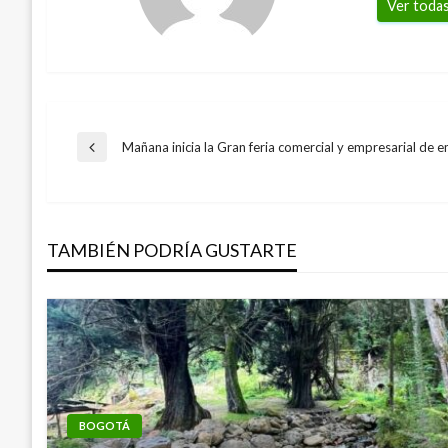
Ver todas
Navegación
Mañana inicia la Gran feria comercial y empresarial de
Entrada
anterior
de
TAMBIÉN PODRÍA GUSTARTE
entradas
BOGOTÁ