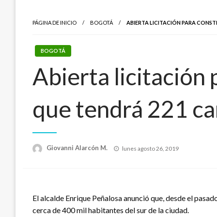
PÁGINA DE INICIO
BOGOTÁ
ABIERTA LICITACIÓN PARA CONST
BOGOTÁ
Abierta licitación
que tendrá 221 c
Publicado
Giovanni Alarcón M.
lunes agosto 26, 2019
el
El alcalde Enrique Peñalosa anunció que, desde el pasado
cerca de 400 mil habitantes del sur de la ciudad.