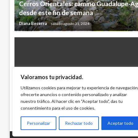
Cerros Orientales: camino Guadalupe-A
desde este fin de semana
Diana Becerra
sábado agosto 31, 2024
Valoramos tu privacidad.
BOGOTÁ
Aumentó el numero de alumnos en los col
Utilizamos cookies para mejorar tu experiencia de navegación
2012
ofrecerte anuncios o contenido personalizado y analizar
nuestro tráfico. Al hacer clic en "Aceptar todo", das tu
Iván Briceño
jueves febrero 9, 2012
consentimiento para el uso de cookies.
Personalizar
Rechazar todo
Aceptar todo