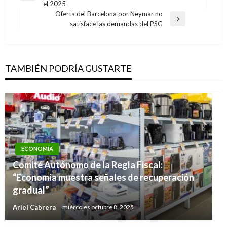
el 2025
anterior
entradas
Oferta del Barcelona por Neymar no
Entrada
satisface las demandas del PSG
siguiente
TAMBIÉN PODRÍA GUSTARTE
ECONOMÍA
ECONOMÍA
Comité Autónomo de la Regla Fiscal:
Colombia exportó 4.384 toneladas de carne
“Economía muestra señales de recuperación
ECONOMÍA
bovina a ocho países del mundo en el primer
gradual”
En octubre, continuó el buen desempeño del
trimestre del 2019
Ariel Cabrera
miércoles octubre 8, 2025
comercio en el país, según Bitácora de Fenalco
Manuel Reyes Beltran
martes abril 9, 2019