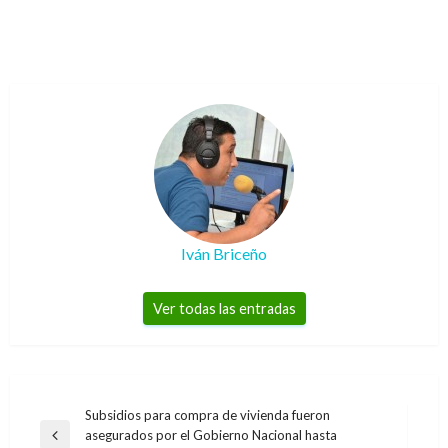
Iván Briceño
Ver todas las entradas
Navegación
Subsidios para compra de vivienda fueron
asegurados por el Gobierno Nacional hasta
de
Entrada