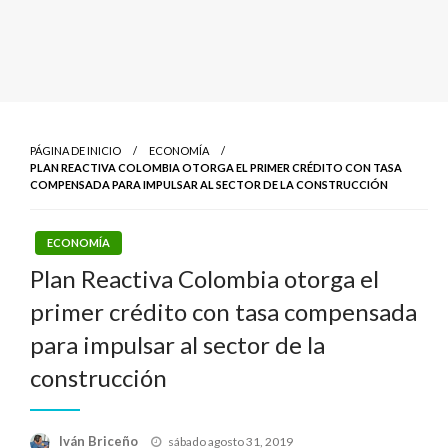
PÁGINA DE INICIO
ECONOMÍA
PLAN REACTIVA COLOMBIA OTORGA EL PRIMER CRÉDITO CON TASA
COMPENSADA PARA IMPULSAR AL SECTOR DE LA CONSTRUCCIÓN
ECONOMÍA
Plan Reactiva Colombia otorga el
primer crédito con tasa compensada
para impulsar al sector de la
construcción
Publicado
Iván Briceño
sábado agosto 31, 2019