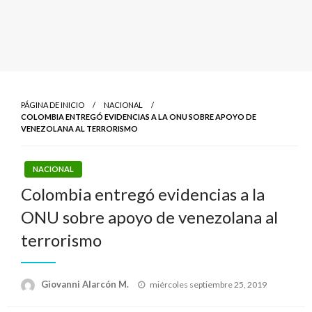
PÁGINA DE INICIO
NACIONAL
COLOMBIA ENTREGÓ EVIDENCIAS A LA ONU SOBRE APOYO DE
VENEZOLANA AL TERRORISMO
NACIONAL
Colombia entregó evidencias a la
ONU sobre apoyo de venezolana al
terrorismo
Publicado
Giovanni Alarcón M.
miércoles septiembre 25, 2019
el