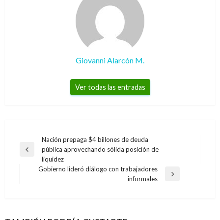
Giovanni Alarcón M.
Ver todas las entradas
Navegación
Nación prepaga $4 billones de deuda
pública aprovechando sólida posición de
de
Entrada
liquidez
anterior
entradas
Gobierno lideró diálogo con trabajadores
Entrada
informales
siguiente