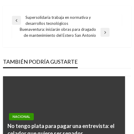
Navegación
Supersolidaria trabaja en normativa y
Entrada
desarrollos tecnológicos
de
anterior
Buenaventura: iniciarán obras para dragado
entradas
Entrada
de mantenimiento del Estero San Antonio
siguiente
TAMBIÉN PODRÍA GUSTARTE
POLÍTICA
NACIONAL
Embajadores de Corea, Indonesia, y Nicaragua
No tengo plata para pagar una entrevista: el
presentan cartas credenciales al Jefe del
celador que quiere ser senador