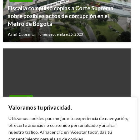
Fiscalía compulsó copias a Corte Suprema
sobre posibles actos de corrupción en el
Metro de Bogotá
Ariel Cabrera
lunes septiembre 25, 2023
BOGOTÁ
BOGOTÁ
Al menos 1 billón de pesos deben los morosos
Valoramos tu privacidad.
CAR advierte por crecimiento del río Bogotá
de impuestos a Bogotá
Utilizamos cookies para mejorar tu experiencia de navegación,
Iván Briceño
viernes octubre 21, 2011
Manuel Reyes Beltran
ofrecerte anuncios o contenido personalizado y analizar
miércoles noviembre 23, 2016
nuestro tráfico. Al hacer clic en "Aceptar todo", das tu
consentimiento para el uso de cookies.