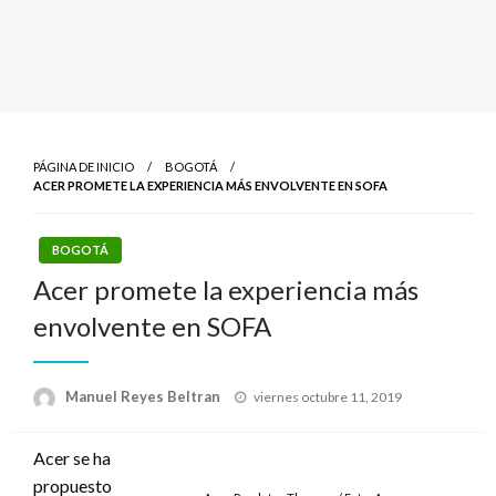
PÁGINA DE INICIO
BOGOTÁ
ACER PROMETE LA EXPERIENCIA MÁS ENVOLVENTE EN SOFA
BOGOTÁ
Acer promete la experiencia más
envolvente en SOFA
Publicado
Manuel Reyes Beltran
viernes octubre 11, 2019
el
Acer se ha
propuesto