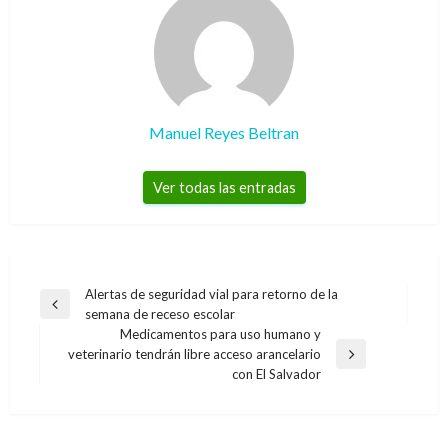
Manuel Reyes Beltran
Ver todas las entradas
Navegación
Alertas de seguridad vial para retorno de la
Entrada
semana de receso escolar
de
anterior
Medicamentos para uso humano y
entradas
veterinario tendrán libre acceso arancelario
Entrada
con El Salvador
siguiente