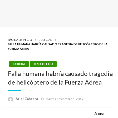
PÁGINA DE INICIO
JUDICIAL
FALLA HUMANA HABRÍA CAUSADO TRAGEDIA DE HELICÓPTERO DE LA
FUERZA AÉREA
JUDICIAL
TEMA DEL DÍA
Falla humana habría causado tragedia
de helicóptero de la Fuerza Aérea
Publicado
Ariel Cabrera
martes noviembre 5, 2019
el
–A una