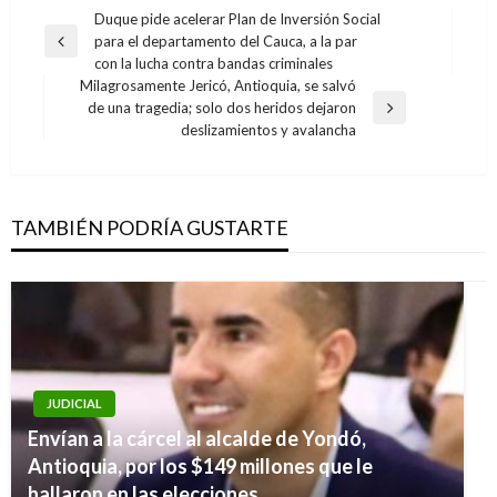
Navegación
Duque pide acelerar Plan de Inversión Social
para el departamento del Cauca, a la par
de
Entrada
con la lucha contra bandas criminales
anterior
entradas
Milagrosamente Jericó, Antioquia, se salvó
de una tragedia; solo dos heridos dejaron
Entrada
deslizamientos y avalancha
siguiente
TAMBIÉN PODRÍA GUSTARTE
JUDICIAL
CICLISMO
Envían a la cárcel al alcalde de Yondó,
Tour de Francia: Nairo Quintana es tercero en
Antioquia, por los $149 millones que le
la general, luego de llegar cuarto en la etapa
hallaron en las elecciones